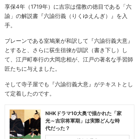
享保4年（1719年）に吉宗は儒教の徳目である「六
諭」の解説書『六諭衍義（りくゆえんぎ）』を入
手。
ブレーンである室鳩巣が和訳して『六諭衍義大意』
とすると、さらに荻生徂徠が訓訳（書き下し）し
て、江戸町奉行の大岡忠相が、江戸の著名な手習師
匠たちに与えました。
そして寺子屋でも『六諭衍義大意』がテキストとし
て定着したのです。
NHKドラマ10大奥で描かれた「家
光～吉宗将軍期」は実際どんな時
代だった？