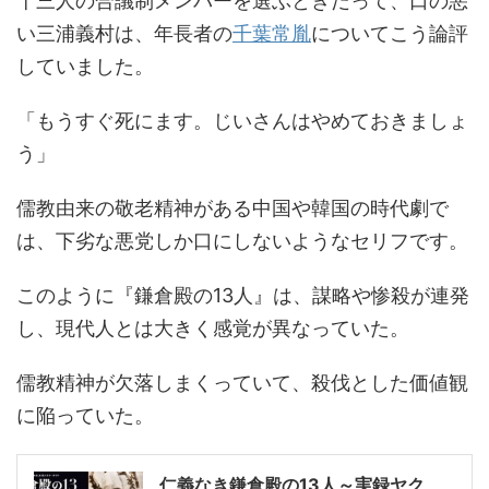
十三人の合議制メンバーを選ぶときだって、口の悪
い三浦義村は、年長者の
千葉常胤
についてこう論評
していました。
「もうすぐ死にます。じいさんはやめておきましょ
う」
儒教由来の敬老精神がある中国や韓国の時代劇で
は、下劣な悪党しか口にしないようなセリフです。
このように『鎌倉殿の13人』は、謀略や惨殺が連発
し、現代人とは大きく感覚が異なっていた。
儒教精神が欠落しまくっていて、殺伐とした価値観
に陥っていた。
仁義なき鎌倉殿の13人～実録ヤク