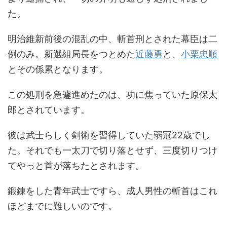
た。
明治維新前後の混乱の中、斬首刑とされた幕臣は二
例のみ。新選組局長をつとめた
近藤勇
と、
小栗忠順
とその係累となります。
この処刑を急遽進めたのは、功に焦っていた原保太
郎とされています。
彼は武士らしく剣術を習得していた弱冠22歳でし
た。それでも一太刀で切り落とせず、三度切りつけ
てやっと首が落ちたとされます。
鍛錬をした青年武士ですら、成人男性の斬首はこれ
ほどまでに難しいのです。