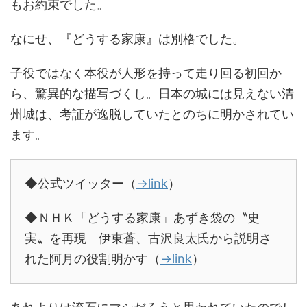
もお約束でした。
なにせ、『どうする家康』は別格でした。
子役ではなく本役が人形を持って走り回る初回か
ら、驚異的な描写づくし。日本の城には見えない清
州城は、考証が逸脱していたとのちに明かされてい
ます。
◆公式ツイッター（
→link
）
◆ＮＨＫ「どうする家康」あずき袋の〝史
実〟を再現 伊東蒼、古沢良太氏から説明さ
れた阿月の役割明かす（
→link
）