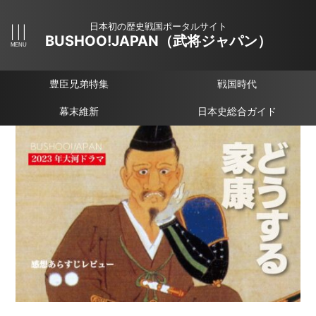
日本初の歴史戦国ポータルサイト
BUSHOO!JAPAN（武将ジャパン）
豊臣兄弟特集
戦国時代
幕末維新
日本史総合ガイド