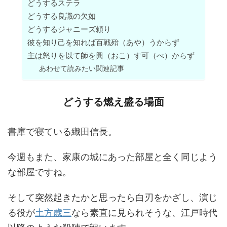
どうするステラ
どうする良識の欠如
どうするジャニーズ頼り
彼を知り己を知れば百戦殆（あや）うからず
主は怒りを以て師を興（おこ）す可（べ）からず
あわせて読みたい関連記事
どうする燃え盛る場面
書庫で寝ている織田信長。
今週もまた、家康の城にあった部屋と全く同じよう
な部屋ですね。
そして突然起きたかと思ったら白刃をかざし、演じ
る役が
土方歳三
なら素直に見られそうな、江戸時代