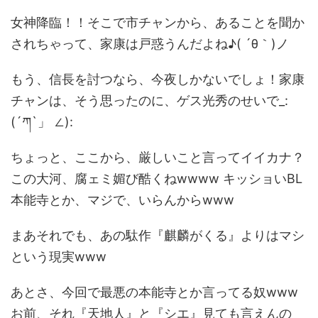
女神降臨！！そこで市チャンから、あることを聞か
されちゃって、家康は戸惑うんだよね♪( ´θ｀)ノ
もう、信長を討つなら、今夜しかないでしょ！家康
チャンは、そう思ったのに、ゲス光秀のせいで_:
(´ཀ`」 ∠):
ちょっと、ここから、厳しいこと言ってイイカナ？
この大河、腐ェミ媚び酷くねwwww キッショいBL
本能寺とか、マジで、いらんからwww
まあそれでも、あの駄作『麒麟がくる』よりはマシ
という現実www
あとさ、今回で最悪の本能寺とか言ってる奴www
お前、それ『天地人』と『シエ』見ても言えんの