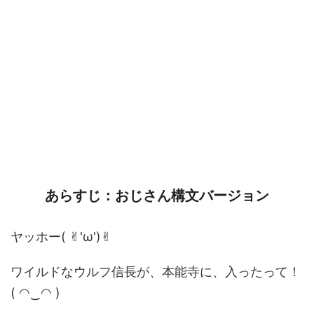
あらすじ：おじさん構文バージョン
ヤッホー( ✌︎'ω')✌︎
ワイルドなウルフ信長が、本能寺に、入ったって！
( ◠‿◠ )