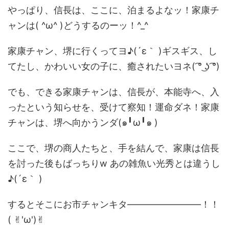
やっぱり、信長は、ここに、泊まるよなッ！家康チ
ャンは( ^ω^ )どうするのーッ！^_^
家康チャン、堺に行くってヨ♪(´ε｀ )ギスギス、し
てたし、かわいい女の子に、癒されたいヨネ( ͡° ͜ʖ ͡°)
でも、できる家康チャンは、信長が、本能寺へ、入
ったという知らせを、受けて察知！運命ダネ！家康
チャンは、堺へ向かうンダ(๑╹ω╹๑ )
ここで、堺の商人たちと、手を結んで、家康は信長
を討った後もばっちりw あの雑魚い光秀とは違うし
♪(´ε｀ )
するとそこにお市チャンキタ――――――――！！
( ✌︎'ω')✌︎