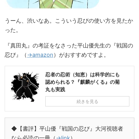
うーん、渋いなあ。こういう忍びの使い方を見たか
った。
『真田丸』の考証をなさった平山優先生の『戦国の
忍び』（
→amazon
）がおすすめですよ。
忍者の忍術（知恵）は科学的にも
認められる？『麒麟がくる』の菊
丸も実践
続きを見る
◆【書評】平山優『戦国の忍び』大河視聴者
なら必読の一冊（
→link
）