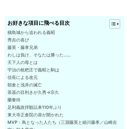
お好きな項目に飛べる目次
槇島城から追われる義昭
秀吉の喜び
藤英・藤孝兄弟
わしは負け、そなたは勝った……
天下人の母とは
宇治の枇杷庄で義昭と駒は
信長による改元
朝倉と浅井の滅亡
茶器の目利きが久秀→宗久
蘭奢待
足利義政拝観以来110年ぶり
東大寺正倉院の扉が開かれた
MVP：鳥となった人たち（三淵藤英と細川藤孝／山崎吉