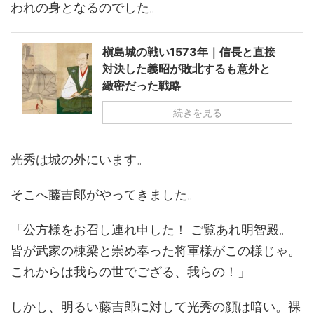
われの身となるのでした。
槇島城の戦い1573年｜信長と直接
対決した義昭が敗北するも意外と
緻密だった戦略
続きを見る
光秀は城の外にいます。
そこへ藤吉郎がやってきました。
「公方様をお召し連れ申した！ ご覧あれ明智殿。
皆が武家の棟梁と崇め奉った将軍様がこの様じゃ。
これからは我らの世でござる、我らの！」
しかし、明るい藤吉郎に対して光秀の顔は暗い。裸