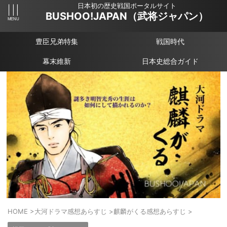
日本初の歴史戦国ポータルサイト
BUSHOO!JAPAN（武将ジャパン）
豊臣兄弟特集
戦国時代
幕末維新
日本史総合ガイド
HOME
>
大河ドラマ感想あらすじ
>
麒麟がくる感想あらすじ
>