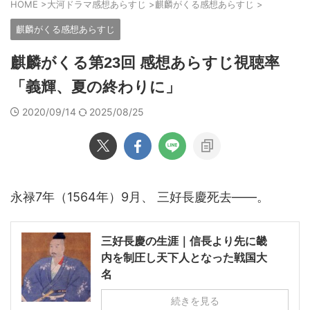
HOME
>
大河ドラマ感想あらすじ
>
麒麟がくる感想あらすじ
>
麒麟がくる感想あらすじ
麒麟がくる第23回 感想あらすじ視聴率
「義輝、夏の終わりに」
2020/09/14
2025/08/25
永禄7年（1564年）9月、 三好長慶死去――。
三好長慶の生涯｜信長より先に畿
内を制圧し天下人となった戦国大
名
続きを見る