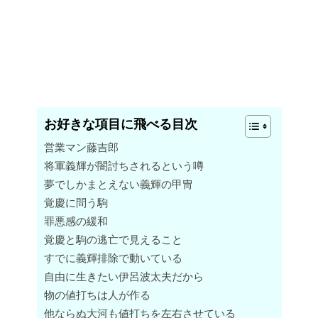
お好きな項目に飛べる目次
営業マン藤吉郎
将軍義輝が闇討ちされるという噂
夢でしかまとえない義輝の甲冑
覚慶に問う駒
罪悪感の緩和
覚慶と駒の逃亡で見えること
すでに義輝排除で動いている
自由に生きたい伊呂波太夫だから
物の値打ちは人が作る
他ならぬ大河も値打ちを左右させている