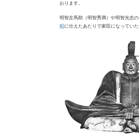
おります。
明智左馬助（明智秀満）や明智光忠の
昭
に仕えたあたりで家臣になっていた