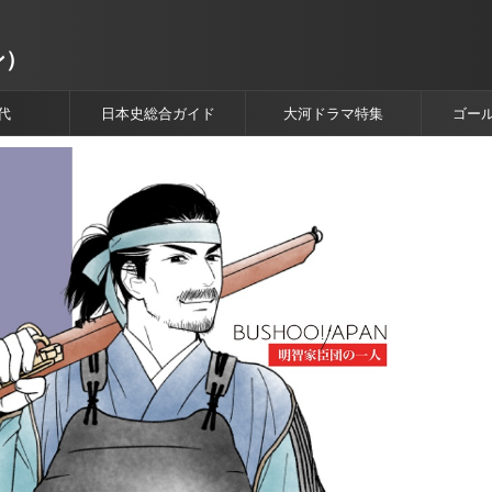
ン）
代
日本史総合ガイド
大河ドラマ特集
ゴー