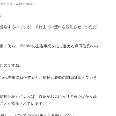
坐像／wikipediaより
。
登場するのですが、それまでの流れを説明させていただ
働く傍ら、1568年の上洛事業を推し進める織田信長への
たのですね。
15代将軍に就任すると、信長と義昭の関係は綻んでいき
信長公記』によれば、義昭がお気に入りの家臣ばかり贔
ことが指摘されています。
詳細については以下の記事をご参照ください。