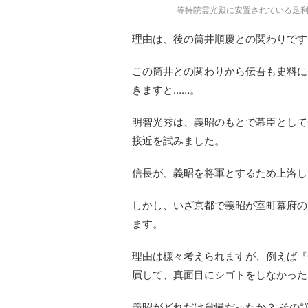
等持院霊光殿に安置されている足利義昭
理由は、後の筒井順慶との関わりです
この筒井との関わりから伝吾も史料に
きますと……。
明智光秀は、義昭のもとで幕臣として
接近を試みました。
信長が、義昭を将軍とするため上洛し
しかし、いざ京都で義昭が室町幕府の
ます。
理由は様々考えられますが、例えば『
屓して、真面目にシゴトをしなかった
義昭がどれだけ怠慢だったか？ その