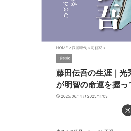
HOME
>
戦国時代
>
明智家
>
明智家
藤田伝吾の生涯｜光
が明智の命運を握っ
2025/06/14
2025/11/03