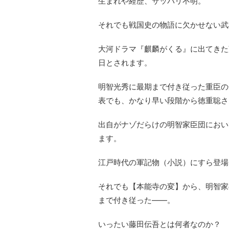
生まれや経歴、サッパリ不明。
それでも戦国史の物語に欠かせない武
大河ドラマ『麒麟がくる』に出てきた藤
日とされます。
明智光秀に最期まで付き従った重臣の
表でも、かなり早い段階から徳重聡さ
出自がナゾだらけの明智家臣団におい
ます。
江戸時代の軍記物（小説）にすら登場
それでも【本能寺の変】から、明智家
まで付き従った――。
いったい藤田伝吾とは何者なのか？