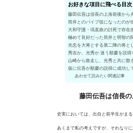
お好きな項目に飛べる目次
藤田伝吾は信長の上洛前後から
筒井とのパイプ役になったのが
大和守護・塙直政の討死で存在
極めて良好だった筒井と明智の
光忠を大将とする第二陣の将と
秀吉か、光秀か 迷う順慶を説得
山崎から敗走し、光秀と共に散
仮に伝吾が順慶の説得に成功し
あわせて読みたい関連記事
藤田伝吾は信長の
史実においては、出自と前半生がまる
あくまで私の考えですが、それなりに