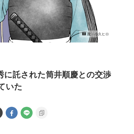
絵・小久ヒロ
秀に託された筒井順慶との交渉
ていた