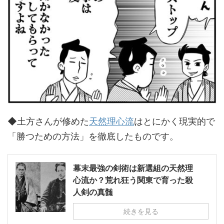
◆土方さんが修めた
天然理心流
はとにかく現実的で
「勝つための方法」を徹底したものです。
幕末最強の剣術は新選組の天然理
心流か？荒れ狂う関東で育った殺
人剣の真髄
続きを見る