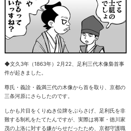
◆文久3年（1863年）2月22、足利三代木像梟首事
件が起きました。
尊氏・義詮・義満三代の木像から首を取り、京都の
三条河原にさらしたのです。
しかも片目をくりぬき位牌をぶらさげ、足利氏を非
難する制札をたてたんですが、実際は将軍・徳川家
茂の上洛に対する嫌がらせだったため、京都守護職