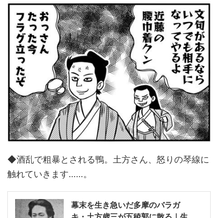
◆酒乱で粗暴とされる鴨。土方さん、怒りの琴線に
触れていきます……。
幕末を生き急いだ多摩のバラガ
キ・土方歳三が五稜郭に散る｜生