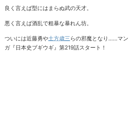
良く言えば型にはまらぬ武の天才。
悪く言えば酒乱で粗暴な暴れん坊。
ついには近藤勇や
土方歳三
らの邪魔となり……マン
ガ『日本史ブギウギ』第219話スタート！