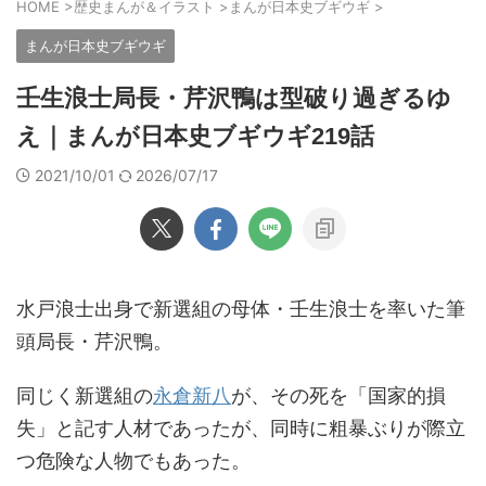
HOME
>
歴史まんが＆イラスト
>
まんが日本史ブギウギ
>
まんが日本史ブギウギ
壬生浪士局長・芹沢鴨は型破り過ぎるゆ
え｜まんが日本史ブギウギ219話
2021/10/01
2026/07/17
水戸浪士出身で新選組の母体・壬生浪士を率いた筆
頭局長・芹沢鴨。
同じく新選組の
永倉新八
が、その死を「国家的損
失」と記す人材であったが、同時に粗暴ぶりが際立
つ危険な人物でもあった。