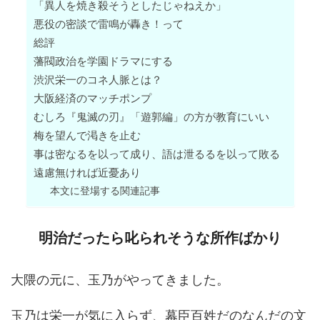
「異人を焼き殺そうとしたじゃねえか」
悪役の密談で雷鳴が轟き！って
総評
藩閥政治を学園ドラマにする
渋沢栄一のコネ人脈とは？
大阪経済のマッチポンプ
むしろ『鬼滅の刃』「遊郭編」の方が教育にいい
梅を望んで渇きを止む
事は密なるを以って成り、語は泄るるを以って敗る
遠慮無ければ近憂あり
本文に登場する関連記事
明治だったら叱られそうな所作ばかり
大隈の元に、玉乃がやってきました。
玉乃は栄一が気に入らず、幕臣百姓だのなんだの文