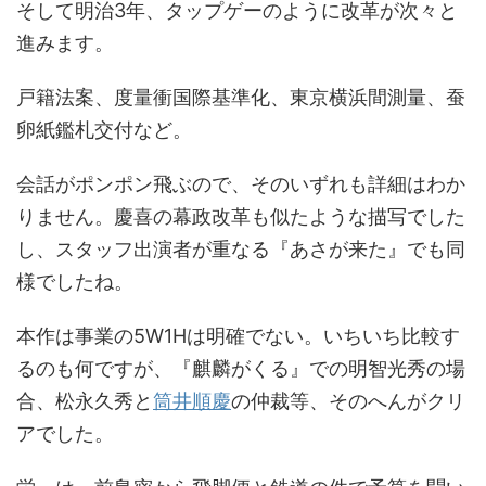
そして明治3年、タップゲーのように改革が次々と
進みます。
戸籍法案、度量衝国際基準化、東京横浜間測量、蚕
卵紙鑑札交付など。
会話がポンポン飛ぶので、そのいずれも詳細はわか
りません。慶喜の幕政改革も似たような描写でした
し、スタッフ出演者が重なる『あさが来た』でも同
様でしたね。
本作は事業の5W1Hは明確でない。いちいち比較す
るのも何ですが、『麒麟がくる』での明智光秀の場
合、松永久秀と
筒井順慶
の仲裁等、そのへんがクリ
アでした。