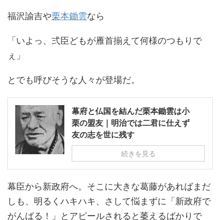
福沢諭吉や
栗本鋤雲
なら
「いよっ、弍臣どもが雁首揃えて何様のつもりで
ぇ」
とでも呼びそうな人々が登場だ。
幕府と仏国を結んだ栗本鋤雲は小
栗の盟友｜明治では二君に仕えず
友の志を世に残す
続きを見る
幕臣から新政府へ。そこに大きな葛藤があればまだ
しも、明るくハキハキ、さして悩まずに「新政府で
がんばる！」とアピールされると萎えるばかりで