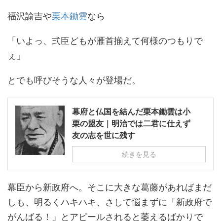
福沢諭吉や
栗本鋤雲
なら
「いよっ、弍臣どもが雁首揃えて何様のつもりで
ぇ」
とでも呼びそうな人々が登場だ。
幕府と仏国を結んだ栗本鋤雲は小
栗の盟友｜明治では二君に仕えず
友の志を世に残す
続きを見る
幕臣から新政府へ。そこに大きな葛藤があればまだ
しも、明るくハキハキ、さして悩まずに「新政府で
がんばる！」とアピールされると萎えるばかりで