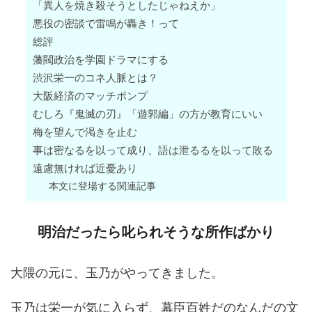
「異人を焼き殺そうとしたじゃねえか」
悪役の密談で雷鳴が轟き！って
総評
藩閥政治を学園ドラマにする
渋沢栄一のコネ人脈とは？
大阪経済のマッチポンプ
むしろ『鬼滅の刃』「遊郭編」の方が教育にいい
梅を望んで渇きを止む
事は密なるを以って成り、語は泄るるを以って敗る
遠慮無ければ近憂あり
本文に登場する関連記事
明治だったら叱られそうな所作ばかり
大隈の元に、玉乃がやってきました。
玉乃は栄一が気に入らず、幕臣百姓だのなんだの文