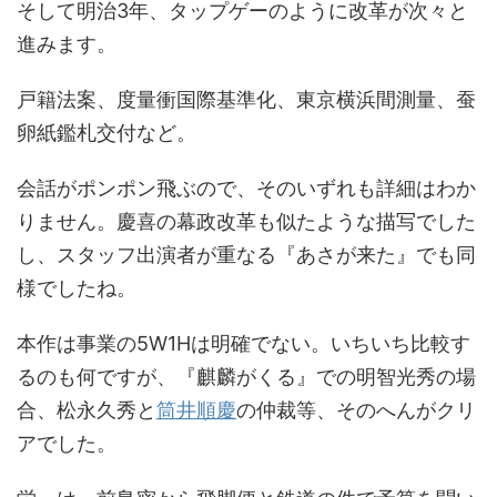
そして明治3年、タップゲーのように改革が次々と
進みます。
戸籍法案、度量衝国際基準化、東京横浜間測量、蚕
卵紙鑑札交付など。
会話がポンポン飛ぶので、そのいずれも詳細はわか
りません。慶喜の幕政改革も似たような描写でした
し、スタッフ出演者が重なる『あさが来た』でも同
様でしたね。
本作は事業の5W1Hは明確でない。いちいち比較す
るのも何ですが、『麒麟がくる』での明智光秀の場
合、松永久秀と
筒井順慶
の仲裁等、そのへんがクリ
アでした。