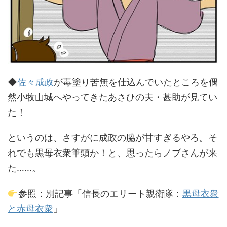
◆
佐々成政
が毒塗り苦無を仕込んでいたところを偶
然小牧山城へやってきたあさひの夫・甚助が見てい
た！
というのは、さすがに成政の脇が甘すぎるやろ。そ
れでも黒母衣衆筆頭か！と、思ったらノブさんが来
た……。
参照：別記事「信長のエリート親衛隊：
黒母衣衆
と赤母衣衆
」