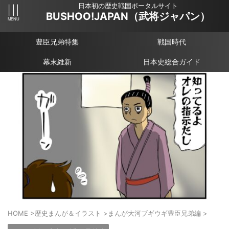
日本初の歴史戦国ポータルサイト
BUSHOO!JAPAN（武将ジャパン）
豊臣兄弟特集
戦国時代
幕末維新
日本史総合ガイド
HOME
>
歴史まんが＆イラスト
>
まんが大河ブギウギ豊臣兄弟編
>