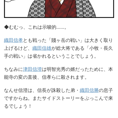
◆むむっ、これは示唆的……。
織田信孝
とも戦った「賤ヶ岳の戦い」は大きく取り
上げるけど、
織田信雄
が総大将である「小牧・長久
手の戦い」は省かれるということでしょう。
ちなみに
津田信澄
は明智光秀の婿だったために、本
能寺の変の直後、信孝らに殺されます。
なんせ信澄は、信長が誅殺した弟・
織田信勝
の息子
ですからね。またサイドストーリーをぶっこんで来
るでしょう！