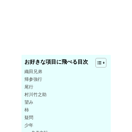
お好きな項目に飛べる目次
織田兄弟
帰参強行
尾行
村川竹之助
望み
柿
疑問
少年