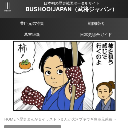
日本初の歴史戦国ポータルサイト
BUSHOO!JAPAN（武将ジャパン）
豊臣兄弟特集
戦国時代
幕末維新
日本史総合ガイド
HOME
>
歴史まんが＆イラスト
>
まんが大河ブギウギ豊臣兄弟編
>