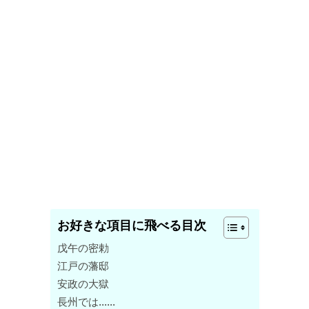
お好きな項目に飛べる目次
戊午の密勅
江戸の藩邸
安政の大獄
長州では……