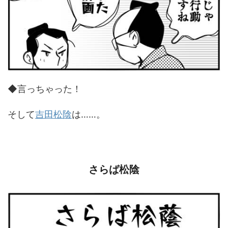
◆言っちゃった！
そして
吉田松陰
は……。
さらば松陰