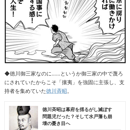
◆徳川御三家なのに……というか御三家の中で蔑ろ
にされていたからこそ「攘夷」を強固に主張し、支
持者を集めていた
徳川斉昭
。
徳川斉昭は幕府を揺るがし滅ぼす
問題児だった？そして水戸藩も崩
壊の憂き目へ