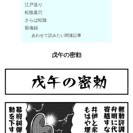
江戸送り
松陰墓穴
さらば松陰
留魂録
あわせて読みたい関連記事
戊午の密勅