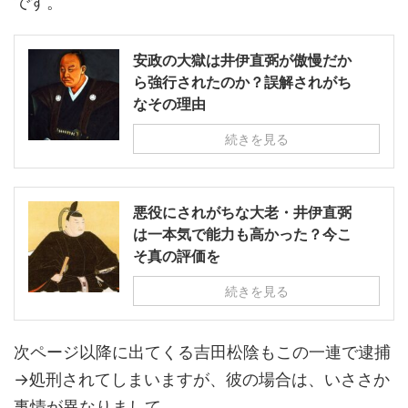
です。
安政の大獄は井伊直弼が傲慢だか
ら強行されたのか？誤解されがち
なその理由
続きを見る
悪役にされがちな大老・井伊直弼
は一本気で能力も高かった？今こ
そ真の評価を
続きを見る
次ページ以降に出てくる吉田松陰もこの一連で逮捕
→処刑されてしまいますが、彼の場合は、いささか
事情が異なりまして……。