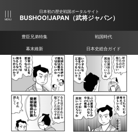
日本初の歴史戦国ポータルサイト
BUSHOO!JAPAN（武将ジャパン）
豊臣兄弟特集
戦国時代
幕末維新
日本史総合ガイド