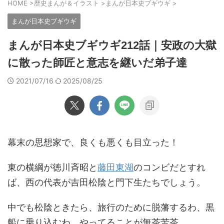
HOME
>
歴史まんが＆イラスト
>
まんが日本史ブギウギ
>
まんが日本史ブギウギ
まんが日本史ブギウギ212話｜安政の大獄
に散った師匠と意志を継いだ弟子達
2021/07/16
2025/08/25
幕末の思想家で、良くも悪くも目立った！
東の横綱が徳川斉昭と
藤田東湖
のコンビだとすれ
ば、西の代表が吉田松陰と門下生たちでしょう。
中でも松陰ときたら、旅行のために脱藩するわ、黒
船に乗り込むわ、やってることが無茶苦茶。