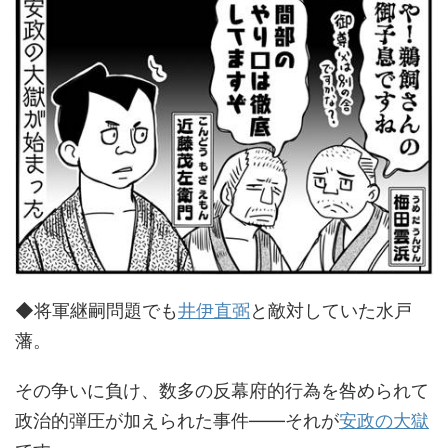
◆将軍継嗣問題でも
井伊直弼
と敵対していた水戸
藩。
その争いに負け、数多の反幕府的行為を咎められて
政治的弾圧が加えられた事件――それが
安政の大獄