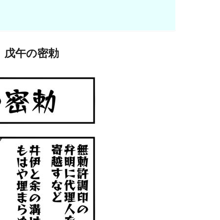
戊午の密勅