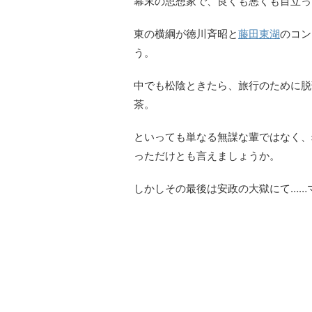
幕末の思想家で、良くも悪くも目立っ
東の横綱が徳川斉昭と
藤田東湖
のコン
う。
中でも松陰ときたら、旅行のために脱
茶。
といっても単なる無謀な輩ではなく、
っただけとも言えましょうか。
しかしその最後は安政の大獄にて……