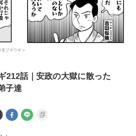
本史ブギウギ
>
ギ212話｜安政の大獄に散った
弟子達