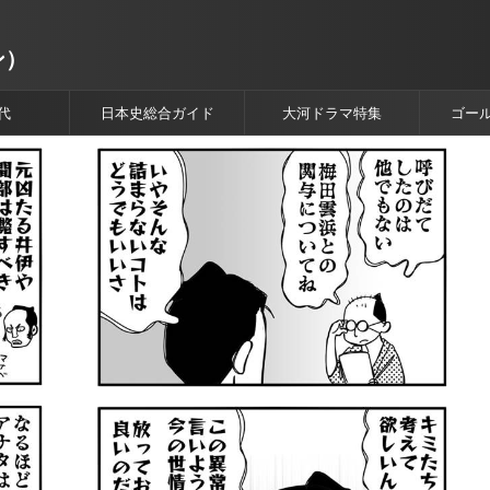
ン）
代
日本史総合ガイド
大河ドラマ特集
ゴー