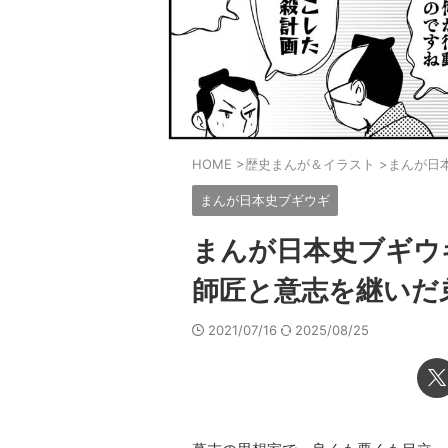
HOME
>
歴史まんが＆イラスト
>
まんが日
まんが日本史ブギウギ
まんが日本史ブギウ
師匠と意志を継いだ
2021/07/16
2025/08/25