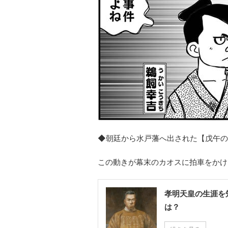
◆朝廷から水戸藩へ出された【戊午の
この動きが幕末のカオスに拍車をかけ
孝明天皇の生涯を
は？