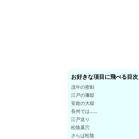
お好きな項目に飛べる目次
戊午の密勅
江戸の藩邸
安政の大獄
長州では……
江戸送り
松陰墓穴
さらば松陰