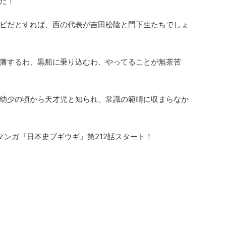
た！
ビだとすれば、西の代表が吉田松陰と門下生たちでしょ
藩するわ、黒船に乗り込むわ、やってることが無茶苦
幼少の頃から天才児と知られ、常識の範疇に収まらなか
マンガ『日本史ブギウギ』第212話スタート！