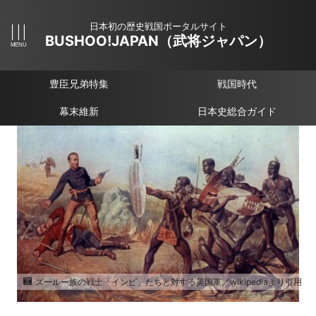
日本初の歴史戦国ポータルサイト
BUSHOO!JAPAN（武将ジャパン）
豊臣兄弟特集
戦国時代
幕末維新
日本史総合ガイド
ズールー族の戦士「インピ」たちと対する英国軍／wikipediaより引用