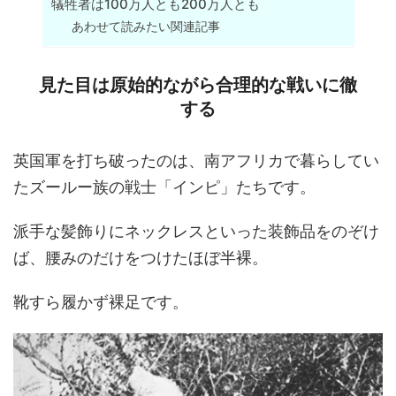
犠牲者は100万人とも200万人とも
あわせて読みたい関連記事
見た目は原始的ながら合理的な戦いに徹
する
英国軍を打ち破ったのは、南アフリカで暮らしてい
たズールー族の戦士「インピ」たちです。
派手な髪飾りにネックレスといった装飾品をのぞけ
ば、腰みのだけをつけたほぼ半裸。
靴すら履かず裸足です。