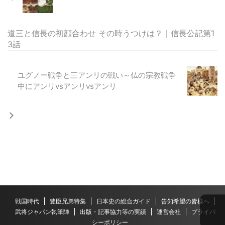
道三と信長の初顔合わせ その時うつけは？｜信長公記第1
3話
ユグノー戦争と三アンリの戦い～仏の宗教戦争
中にアンリvsアンリvsアンリ
戦国時代
豊臣兄弟特集
日本史の総合ガイド
告知希望の皆様へ
武将ジャパン執筆陣
出版・記事協力等の実績
運営会社
プライバ
シーポリシー