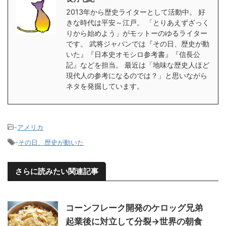
2013年から歴史ライターとして活動中。 好
きな時代は平安～江戸。 「とりあえずざっく
りから始めよう」がモットーのゆるライター
です。 武将ジャパンでは『その日、歴史が動
いた』『日本史オモシロ参考書』『信長公
記』などを担当。 最近は「地味な歴史人ほど
現代人の参考になるのでは？」と思いながら
ネタを発掘しています。
-
アメリカ
-
その日、歴史が動いた
さらに読みたい関連記事
コーンフレーク開発のケロッグ兄弟
起業後に対立して分裂→世界の朝食