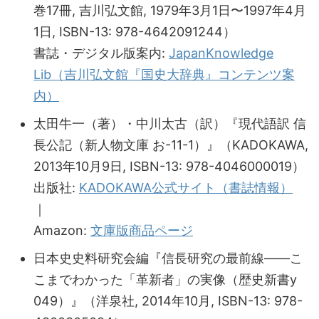
巻17冊, 吉川弘文館, 1979年3月1日〜1997年4月
1日, ISBN-13: 978-4642091244）
書誌・デジタル版案内:
JapanKnowledge
Lib（吉川弘文館『国史大辞典』コンテンツ案
内）
太田牛一（著）・中川太古（訳）『現代語訳 信
長公記（新人物文庫 お-11-1）』（KADOKAWA,
2013年10月9日, ISBN-13: 978-4046000019）
出版社:
KADOKAWA公式サイト（書誌情報）
｜
Amazon:
文庫版商品ページ
日本史史料研究会編『信長研究の最前線――こ
こまでわかった「革新者」の実像（歴史新書y
049）』（洋泉社, 2014年10月, ISBN-13: 978-