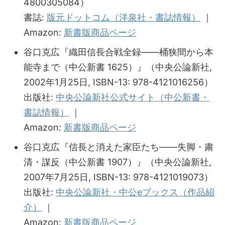
4800305084）
書誌:
版元ドットコム（洋泉社・書誌情報）
｜
Amazon:
新書版商品ページ
谷口克広『織田信長合戦全録――桶狭間から本
能寺まで（中公新書 1625）』（中央公論新社,
2002年1月25日, ISBN-13: 978-4121016256）
出版社:
中央公論新社公式サイト（中公新書・
書誌情報）
｜
Amazon:
新書版商品ページ
谷口克広『信長と消えた家臣たち――失脚・粛
清・謀反（中公新書 1907）』（中央公論新社,
2007年7月25日, ISBN-13: 978-4121019073）
出版社:
中央公論新社・中公eブックス（作品紹
介）
｜
Amazon:
新書版商品ページ