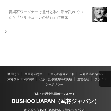
音楽家ワーグナーは意外と私生活が乱れてい
た？『ワルキューレの騎行』作曲家
戦国時代
豊臣兄弟特集
日本史の総合ガイド
告知希望の皆様へ
武将ジャパン執筆陣
出版・記事協力等の実績
運営会社
プライバ
シーポリシー
日本初の歴史戦国ポータルサイト
BUSHOO!JAPAN（武将ジャパン）
© 2026 BUSHOO!JAPAN（武将ジャパン）