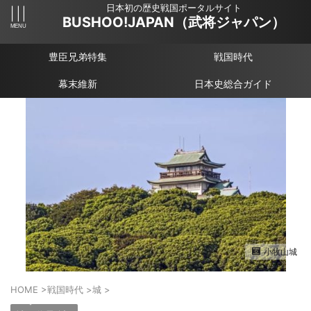
日本初の歴史戦国ポータルサイト
BUSHOO!JAPAN（武将ジャパン）
豊臣兄弟特集
戦国時代
幕末維新
日本史総合ガイド
小牧山城
HOME
>
戦国時代
>
城
>