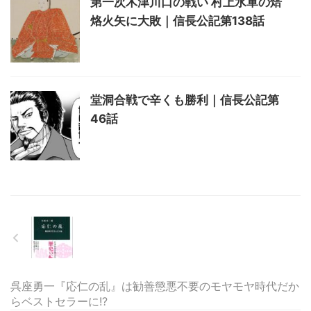
第一次木津川口の戦い 村上水軍の焙
烙火矢に大敗｜信長公記第138話
堂洞合戦で辛くも勝利｜信長公記第
46話
呉座勇一『応仁の乱』は勧善懲悪不要のモヤモヤ時代だか
らベストセラーに!?