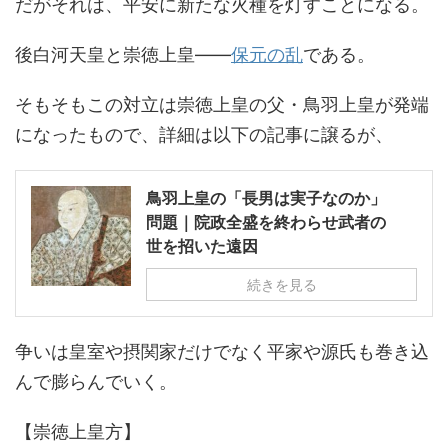
だがそれは、平安に新たな火種を灯すことになる。
後白河天皇と崇徳上皇――
保元の乱
である。
そもそもこの対立は崇徳上皇の父・鳥羽上皇が発端
になったもので、詳細は以下の記事に譲るが、
鳥羽上皇の「長男は実子なのか」
問題｜院政全盛を終わらせ武者の
世を招いた遠因
続きを見る
争いは皇室や摂関家だけでなく平家や源氏も巻き込
んで膨らんでいく。
【崇徳上皇方】