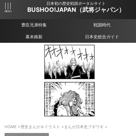
日本初の歴史戦国ポータルサイト
BUSHOO!JAPAN（武将ジャパン）
豊臣兄弟特集
戦国時代
幕末維新
日本史総合ガイド
HOME
>
歴史まんが＆イラスト
>
まんが日本史ブギウギ
>