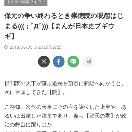
まんが日本史ブギウギ
保元の争い終わるとき崇徳院の呪怨はじ
まる(((；ﾟДﾟ)))【まんが日本史ブギウ
ギ】
2018/08/05
2025/08/25
摂関家の天下が藤原道長を頂点に斜陽へ向かうと、
次に台頭してきた【院】。
ご存知、次代の天皇にその座を譲位した上皇や、あ
るいは出家した法皇であり、彼ら【治天の君】が政
治の舞台に躍り出た。