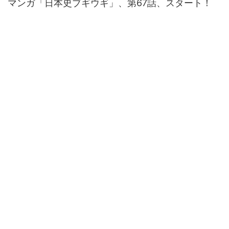
マンガ「日本史ブギウギ」、第67話、スタート！