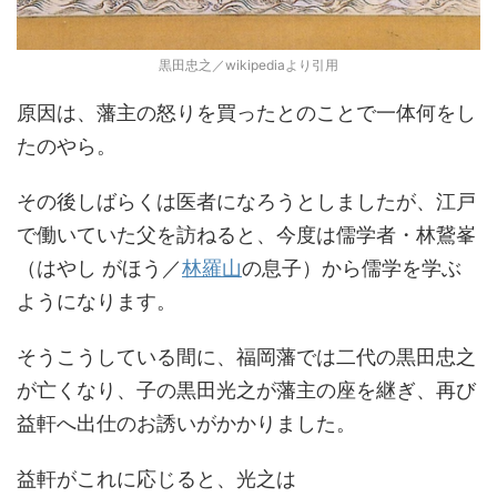
黒田忠之／wikipediaより引用
原因は、藩主の怒りを買ったとのことで一体何をし
たのやら。
その後しばらくは医者になろうとしましたが、江戸
で働いていた父を訪ねると、今度は儒学者・林鵞峯
（はやし がほう／
林羅山
の息子）から儒学を学ぶ
ようになります。
そうこうしている間に、福岡藩では二代の黒田忠之
が亡くなり、子の黒田光之が藩主の座を継ぎ、再び
益軒へ出仕のお誘いがかかりました。
益軒がこれに応じると、光之は