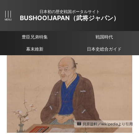
日本初の歴史戦国ポータルサイト
BUSHOO!JAPAN（武将ジャパン）
豊臣兄弟特集
戦国時代
幕末維新
日本史総合ガイド
貝原益軒／wikipediaより引用