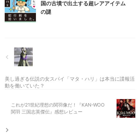
国の古墳で出土する超レアアイテム
の謎
美し過ぎる伝説の女スパイ「マタ・ハリ」は本当に諜報活
動を働いていた？
これが21世紀理想の関羽像だ！『KAN-WOO
関羽 三国志英傑伝』感想レビュー