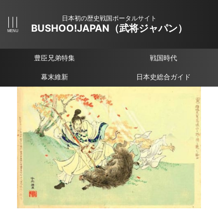
日本初の歴史戦国ポータルサイト
BUSHOO!JAPAN（武将ジャパン）
豊臣兄弟特集
戦国時代
幕末維新
日本史総合ガイド