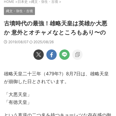
HOME
>
日本史
>
縄文・弥生・古墳
>
縄文・弥生・古墳
古墳時代の最強！雄略天皇は英雄か大悪
か 意外とオチャメなところもあり〜の
2019/08/07
2025/08/26
雄略天皇二十三年（479年?）8月7日は、雄略天皇
が崩御した日とされています。
「大悪天皇」
「有徳天皇」
という真逆の二つ名を持つキョーレツな存在感の御