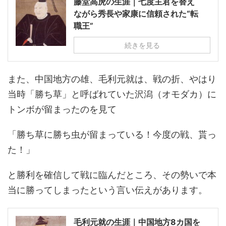
藤堂高虎の生涯｜七度主君を替え
ながら秀長や家康に信頼された“転
職王”
続きを見る
また、中国地方の雄、毛利元就は、戦の折、やはり
当時「勝ち草」と呼ばれていた沢潟（オモダカ）に
トンボが留まったのを見て
「勝ち草に勝ち虫が留まっている！今度の戦、貰っ
た！」
と勝利を確信して戦に臨んだところ、その勢いで本
当に勝ってしまったという言い伝えがあります。
毛利元就の生涯｜中国地方8カ国を