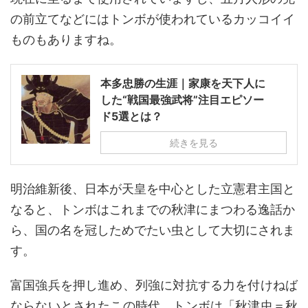
の前立てなどにはトンボが使われているカッコイイ
ものもありますね。
本多忠勝の生涯｜家康を天下人に
した“戦国最強武将”注目エピソー
ド5選とは？
続きを見る
明治維新後、日本が天皇を中心とした立憲君主国と
なると、トンボはこれまでの秋津にまつわる逸話か
ら、国の名を冠しためでたい虫として大切にされま
す。
富国強兵を押し進め、列強に対抗する力を付けねば
ならないとされたこの時代、トンボは「秋津虫＝秋