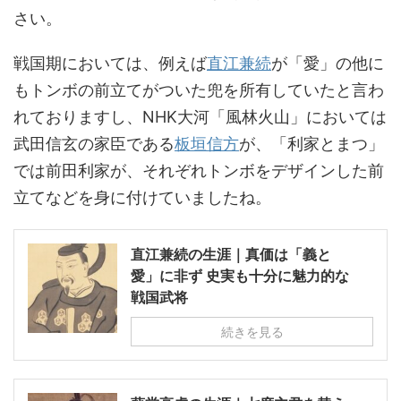
さい。
戦国期においては、例えば
直江兼続
が「愛」の他に
もトンボの前立てがついた兜を所有していたと言わ
れておりますし、NHK大河「風林火山」においては
武田信玄の家臣である
板垣信方
が、「利家とまつ」
では前田利家が、それぞれトンボをデザインした前
立てなどを身に付けていましたね。
直江兼続の生涯｜真価は「義と
愛」に非ず 史実も十分に魅力的な
戦国武将
続きを見る