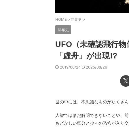
HOME
>
世界史
>
世界史
UFO（未確認飛行物
「虚舟」が出現!?
2019/06/24
2025/08/26
世の中には、不思議なものがたくさん
人智ではまだ解明できないことや、前
もどかしい気分と少々の恐怖が入り交