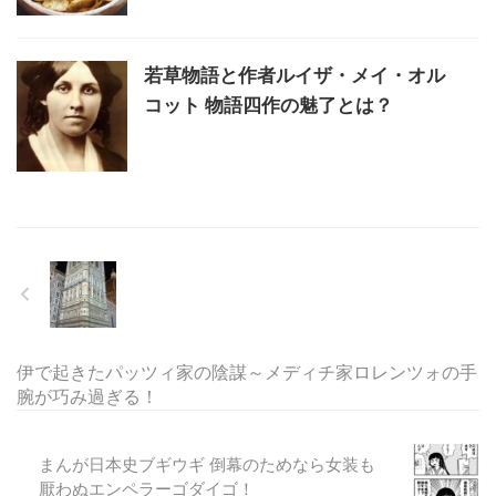
若草物語と作者ルイザ・メイ・オル
コット 物語四作の魅了とは？
伊で起きたパッツィ家の陰謀～メディチ家ロレンツォの手
腕が巧み過ぎる！
まんが日本史ブギウギ 倒幕のためなら女装も
厭わぬエンペラーゴダイゴ！