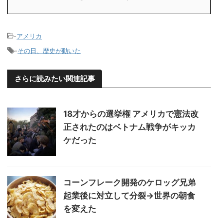
-
アメリカ
-
その日、歴史が動いた
さらに読みたい関連記事
18才からの選挙権 アメリカで憲法改
正されたのはベトナム戦争がキッカ
ケだった
コーンフレーク開発のケロッグ兄弟
起業後に対立して分裂→世界の朝食
を変えた