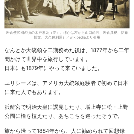
岩倉使節団の頃の木戸孝允（左）。ほかは左から山口尚芳、岩倉具視、伊藤
博文、大久保利通）／wikipediaより引用
なんとか大統領を二期務めた後は、1877年から二年
間かけて世界中を旅行しています。
日本にも1879年にやって来ていました。
ユリシーズは、アメリカ大統領経験者で初めて日本
に来た人でもあります。
浜離宮で明治天皇に謁見したり、増上寺に松・上野
公園に檜を植えたり、あちこちを巡ったそうで。
旅から帰って1884年から、人に勧められて回想録