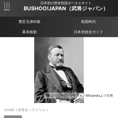
日本初の歴史戦国ポータルサイト
BUSHOO!JAPAN（武将ジャパン）
豊臣兄弟特集
戦国時代
幕末維新
日本史総合ガイド
ユリシーズ・グラント／Wikipediaより引用
HOME
>
世界史
>
アメリカ
>