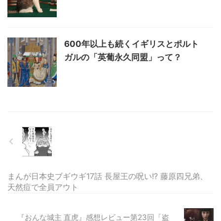
600年以上も続くイギリスとポルト
ガルの「英葡永久同盟」って？
まんが日本史ブギウギ17話 長屋王の呪い!? 藤原四兄弟、
天然痘で全員アウト
『おんな城主 直虎』感想レビュー第23回「盗