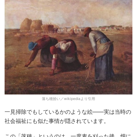
落ち穂拾い／wikipediaより引用
一見掃除でもしているかのような絵――実は当時の
社会福祉にも似た事情が隠されています。
この「落穂」というのは、一度麦を刈った後、畑に