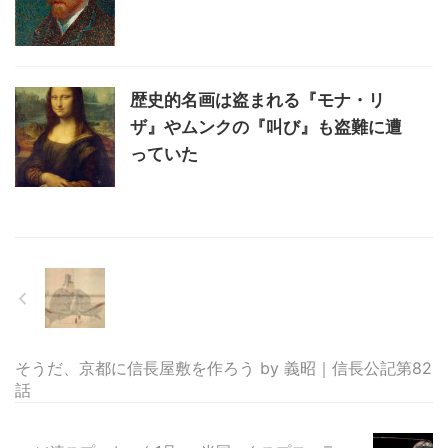
歴史的名画は盗まれる『モナ・リ
ザ』やムンクの『叫び』も盗難に遭
っていた
そうだ、京都に信長屋敷を作ろう by 義昭｜信長公記第82
話