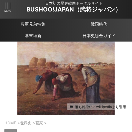
日本初の歴史戦国ポータルサイト
BUSHOO!JAPAN（武将ジャパン）
豊臣兄弟特集
戦国時代
幕末維新
日本史総合ガイド
落ち穂拾い／wikipediaより引用
HOME
>
世界史
>
画家
>