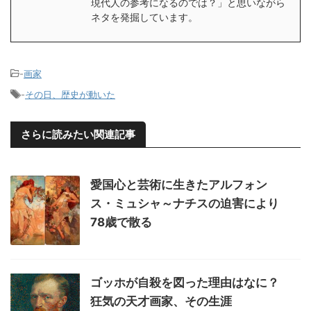
現代人の参考になるのでは？」と思いながら
ネタを発掘しています。
-
画家
-
その日、歴史が動いた
さらに読みたい関連記事
愛国心と芸術に生きたアルフォン
ス・ミュシャ～ナチスの迫害により
78歳で散る
ゴッホが自殺を図った理由はなに？
狂気の天才画家、その生涯