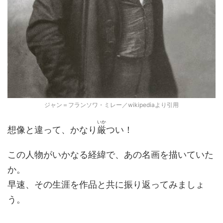
ジャン＝フランソワ・ミレー／wikipediaより引用
いか
想像と違って、かなり
厳
つい！
この人物がいかなる経緯で、あの名画を描いていた
か。
早速、その生涯を作品と共に振り返ってみましょ
う。