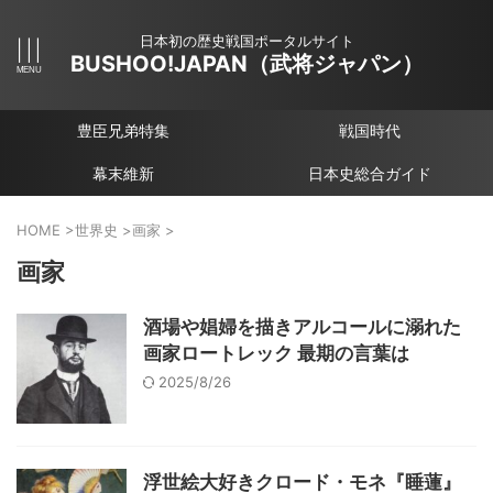
日本初の歴史戦国ポータルサイト
BUSHOO!JAPAN（武将ジャパン）
豊臣兄弟特集
戦国時代
幕末維新
日本史総合ガイド
HOME
>
世界史
>
画家
>
画家
酒場や娼婦を描きアルコールに溺れた
画家ロートレック 最期の言葉は
2025/8/26
浮世絵大好きクロード・モネ『睡蓮』