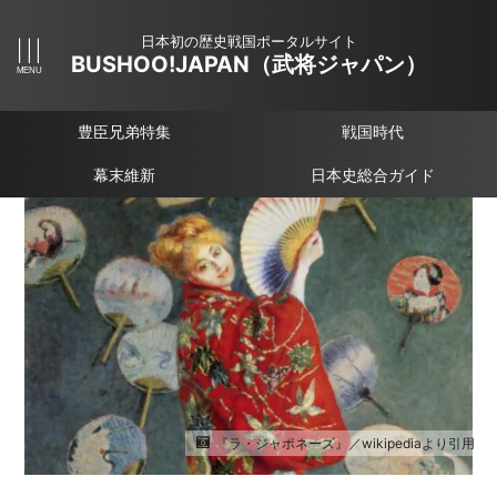
日本初の歴史戦国ポータルサイト
BUSHOO!JAPAN（武将ジャパン）
豊臣兄弟特集
戦国時代
幕末維新
日本史総合ガイド
『ラ・ジャポネーズ』／wikipediaより引用