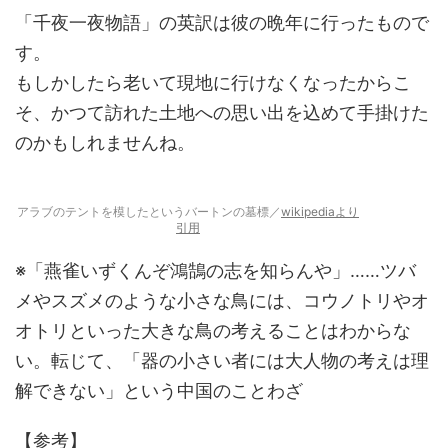
「千夜一夜物語」の英訳は彼の晩年に行ったもので
す。
もしかしたら老いて現地に行けなくなったからこ
そ、かつて訪れた土地への思い出を込めて手掛けた
のかもしれませんね。
アラブのテントを模したというバートンの墓標／
wikipediaより
引用
※「燕雀いずくんぞ鴻鵠の志を知らんや」……ツバ
メやスズメのような小さな鳥には、コウノトリやオ
オトリといった大きな鳥の考えることはわからな
い。転じて、「器の小さい者には大人物の考えは理
解できない」という中国のことわざ
【参考】