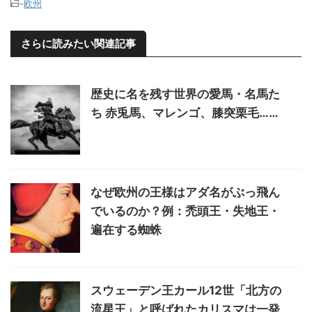
-
欧州
さらに読みたい関連記事
歴史に名を残す世界の愛馬・名馬た
ち 赤兎馬、マレンゴ、膝突栗毛……
なぜ欧州の王様はアダ名がぶっ飛ん
でいるのか？例：禿頭王・失地王・
遍在する蜘蛛
スウェーデン王カール12世「北方の
流星王」と呼ばれたカリスマは一発