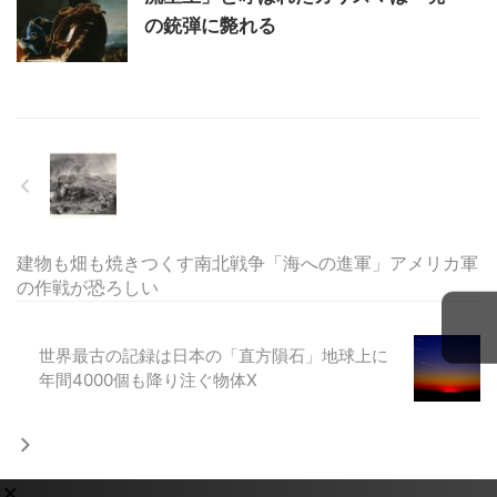
の銃弾に斃れる
建物も畑も焼きつくす南北戦争「海への進軍」アメリカ軍
の作戦が恐ろしい
世界最古の記録は日本の「直方隕石」地球上に
年間4000個も降り注ぐ物体X
×