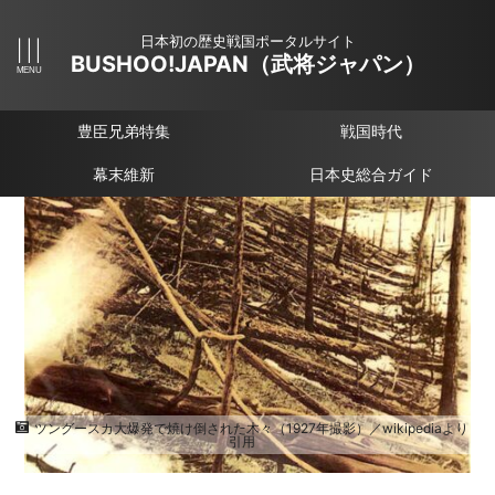
日本初の歴史戦国ポータルサイト
BUSHOO!JAPAN（武将ジャパン）
豊臣兄弟特集
戦国時代
幕末維新
日本史総合ガイド
ツングースカ大爆発で焼け倒された木々（1927年撮影）／wikipediaより
引用