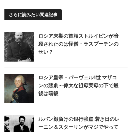
さらに読みたい関連記事
ロシア末期の首相ストルイピンが暗
殺されたのは怪僧・ラスプーチンの
せい？
ロシア皇帝・パーヴェル1世 マザコ
ンの悲劇～偉大な祖母実母の下で最
後は暗殺
ルパン顔負けの銀行強盗 若き日のレ
ーニン＆スターリンがマジでやって