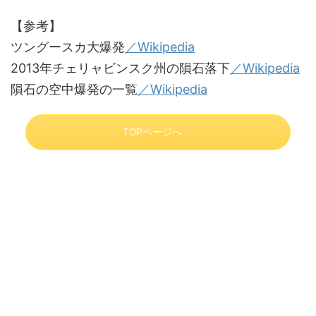
【参考】
ツングースカ大爆発
／Wikipedia
2013年チェリャビンスク州の隕石落下
／Wikipedia
隕石の空中爆発の一覧
／Wikipedia
TOPページへ