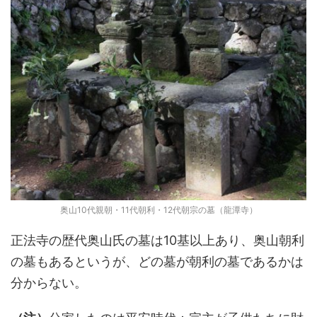
奥山10代親朝・11代朝利・12代朝宗の墓（龍潭寺）
正法寺の歴代奥山氏の墓は10基以上あり、奥山朝利
の墓もあるというが、どの墓が朝利の墓であるかは
分からない。