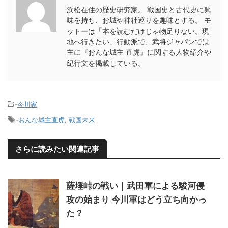
浜松在住の歴史研究家。 戦国史と古代史に興
味を持ち、お城や神社巡りを趣味とする。 モ
ットーは「本を読むだけじゃ物足りない。現
地へ行きたい」行動派で、武将ジャパンでは
主に『おんな城主 直虎』に関する人物紹介や
紀行文を掲載している。
-
今川家
-
おんな城主直虎
,
戦国未来
さらに読みたい関連記事
薩埵峠の戦い｜武田軍による駿河侵
攻の始まり 今川軍はどう立ち向かっ
た？