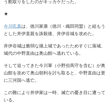
う舵取りをしたのがキッカケだった。
★
今川氏真
は、徳川家康（徳川・織田同盟）と組もう
とした井伊直親を誅殺後、井伊谷城を攻めた。
井伊谷城は脆弱な掻上城であったためすぐに落城、
城代の中野直由は奥山館へ逃れている。
そして追ってきた今川軍（小野但馬守を含む）が奥
山館を攻めて奥山朝利を討ち取ると、中野直由は更
に三河国へ逃亡。
この難により井伊家は一時、滅亡の憂き目に遭って
いる。