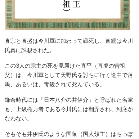
直宗と直盛は今川軍に加わって戦死し、直親は今川
氏真に誅殺された。
この3人の宗主の死を見届けた直平（直虎の曽祖
父）は、今川軍として天野氏を討ちに行く途中で落
馬、あるいは、毒殺されて死んでいる。
鎌倉時代には「日本八介の井伊介」と呼ばれた名家
も、上級権力者である今川氏には翻弄され、到底か
なわない。
そもそも井伊氏のような国衆（国人領主）はちっぽ