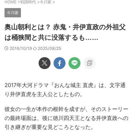
HOME
>
戦国時代
>
今川家
>
今川家
奥山朝利とは？ 赤鬼・井伊直政の外祖父
は桶狭間と共に没落するも……
2016/10/19
2025/08/25
2017年大河ドラマ『おんな城主 直虎』は、文字通
り井伊直虎を主人公としたもの。
彼女の一生が本作の根幹を成すが、そのストーリー
の最終場面は、後に徳川四天王となる井伊直政への
引き継ぎが重要な見どころとなった。