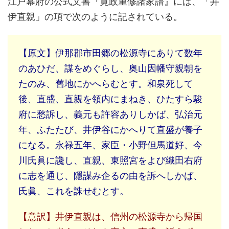
江戸幕府の公式文書『寛政重修諸家譜』には、「井
伊直親」の項で次のように記されている。
【原文】伊那郡市田郷の松源寺にありて数年
のあひだ、謀をめぐらし、奥山因幡守親朝を
たのみ、舊地にかへらむとす。和泉死して
後、直盛、直親を領内にまねき、ひたすら駿
府に愁訴し、義元も許容ありしかば、弘治元
年、ふたたび、井伊谷にかへりて直盛が養子
になる。永禄五年、家臣・小野但馬道好、今
川氏眞に讒し、直親、東照宮をよび織田右府
に志を通じ、隱謀み企るの由を訴へしかば、
氏眞、これを誅せむとす。
【意訳】井伊直親は、信州の松源寺から帰国