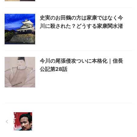
史実のお田鶴の方は家康ではなく今
川に殺された？どうする家康関水渚
今川の尾張侵攻ついに本格化｜信長
公記第28話