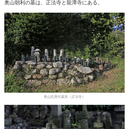
奥山朝利の墓は、正法寺と龍潭寺にある。
奥山氏歴代墓所（正法寺）