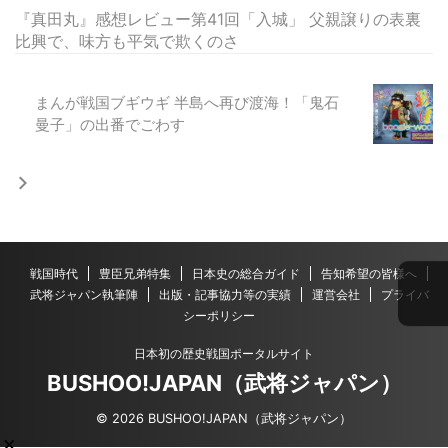
『真田丸』感想レビュー第41回「入城」 父親譲りの表裏
比興で、味方も平気で欺くのさ
まんが戦国ブギウギ 半島へ再び渡海！「鬼石
曼子」の出番でごわす
戦国時代
豊臣兄弟特集
日本史の総合ガイド
告知希望の皆様へ
武将ジャパン執筆陣
出版・記事協力等の実績
運営会社
プライバ
シーポリシー
日本初の歴史戦国ポータルサイト
BUSHOO!JAPAN（武将ジャパン）
© 2026 BUSHOO!JAPAN（武将ジャパン）
×