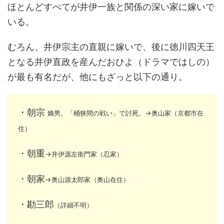
ほとんどすべてが井伊一族と関係の深い家に嫁いで
いる。
むろん、井伊宗主の直親に嫁いで、後に徳川四天王
となる井伊直政を産んだおひよ（ドラマではしの）
が最も有名だが、他にもざっと以下の通り。
・朝宗
嫡男。「桶狭間の戦い」で討死。→奥山家（京都市在
住）
・朝重
→井伊源左衛門家（忍家）
・朝家
→奥山源太郎家（奥山在住）
・勘三郎
（詳細不明）