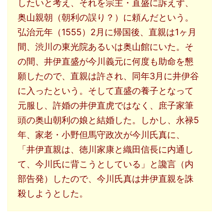
したいと考え、それを宗主・直盛に訴えず、
奥山親朝（朝利の誤り？）に頼んだという。
弘治元年（1555）2月に帰国後、直親は1ヶ月
間、渋川の東光院あるいは奥山館にいた。そ
の間、井伊直盛が今川義元に何度も助命を懇
願したので、直親は許され、同年3月に井伊谷
に入ったという。そして直盛の養子となって
元服し、許婚の井伊直虎ではなく、庶子家筆
頭の奥山朝利の娘と結婚した。しかし、永禄5
年、家老・小野但馬守政次が今川氏真に、
「井伊直親は、徳川家康と織田信長に内通し
て、今川氏に背こうとしている」と讒言（内
部告発）したので、今川氏真は井伊直親を誅
殺しようとした。