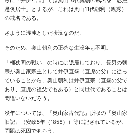
らに『井伊年譜』では奥山10代親朝の戒名を「忍慧
是俊居士」とするが、これは奥山11代朝利（親秀）
の戒名である。
さように混沌とした状況なのだ。
そのため、奥山朝利の正確な生没年も不明。
「桶狭間の戦い」の時には隠居しており、長男の朝
宗が奥山家宗主として井伊直盛（直虎の父）に従っ
ていることから、奥山朝利は井伊直宗（直盛の父で
あり、直虎の祖父でもある）と同世代であることは
間違いないだろう。
没年については、『奥山家古代記』所収の『奥山家
旧記』（安政5年（1858））等に記されているが、
問題は死因であろう。