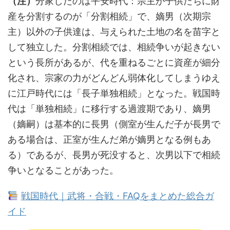
（注）
分家したのは平安時代：宗主が子供たちに財
産を分割するのが「分割相続」で、嫡男（次期宗
主）以外の子供達は、与えられた土地の名を苗字と
して独立した。分割相続では、相続争いが起きない
という長所があるが、代を重ねるごとに資産が細分
化され、宗家の力がどんどん弱体化してしまうゆえ
に江戸時代には「長子単独相続」となった。戦国時
代は「単独相続」に移行する過渡期であり、嫡男
（嫡嗣）は基本的に長男（側室が生んだ子が長男で
ある場合は、正室が生んだ弟が嫡男となる例もあ
る）であるが、長男が死没すると、次男以下で相続
争いとなることがあった。
戦国時代｜武将・合戦・FAQをまとめた総合ガ
イド