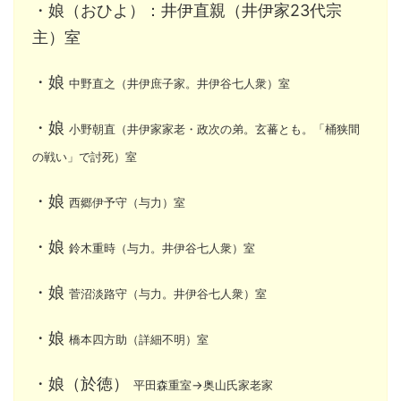
・娘（おひよ）：井伊直親（井伊家23代宗
主）室
・娘
中野直之（井伊庶子家。井伊谷七人衆）室
・娘
小野朝直（井伊家家老・政次の弟。玄蕃とも。「桶狭間
の戦い」で討死）室
・娘
西郷伊予守（与力）室
・娘
鈴木重時（与力。井伊谷七人衆）室
・娘
菅沼淡路守（与力。井伊谷七人衆）室
・娘
橋本四方助（詳細不明）室
・娘（於徳）
平田森重室→奥山氏家老家