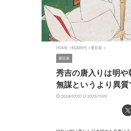
HOME
>
戦国時代
>
豊臣家
>
豊臣家
秀吉の唐入りは明や
無謀というより異質
2024/07/07
2025/11/01