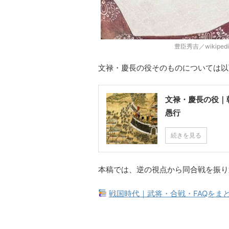
豊臣秀吉／wikipe
文禄・慶長の役そのものについては以
文禄・慶長の役｜
愚行
続きを見る
本稿では、逆の視点から同合戦を振り
戦国時代｜武将・合戦・FAQをま