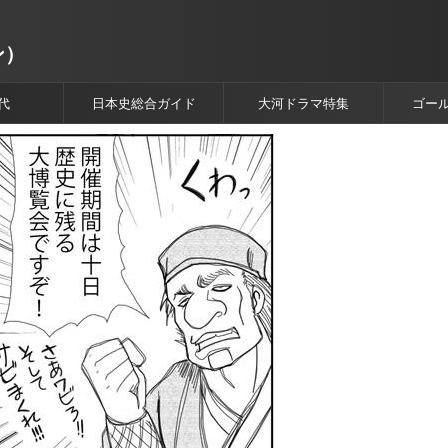
ン）
代
日本史総合ガイド
大河ドラマ特集
ゴー