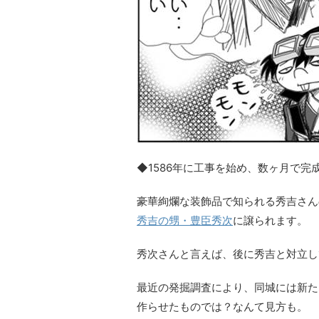
◆1586年に工事を始め、数ヶ月で完
豪華絢爛な装飾品で知られる秀吉さん
秀吉の甥・豊臣秀次
に譲られます。
秀次さんと言えば、後に秀吉と対立し
最近の発掘調査により、同城には新た
作らせたものでは？なんて見方も。