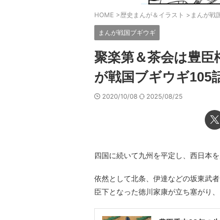
HOME
>
歴史まんが＆イラスト
>
まんが戦
まんが戦国ブギウギ
聚楽第＆茶会は豊臣
が戦国ブギウギ105
2020/10/08
2025/08/25
四国に続いて九州を平定し、西日本を
依然として北条、伊達などの坂東武者
臣下となった徳川家康が立ち塞がり、