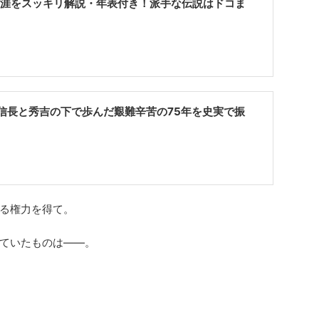
生涯をスッキリ解説・年表付き！派手な伝説はドコま
信長と秀吉の下で歩んだ艱難辛苦の75年を史実で振
る権力を得て。
ていたものは――。