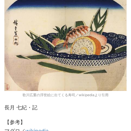
歌川広重の浮世絵に出てくる寿司／wikipediaより引用
長月 七紀・記
【参考】
マグロ／
wikipedia