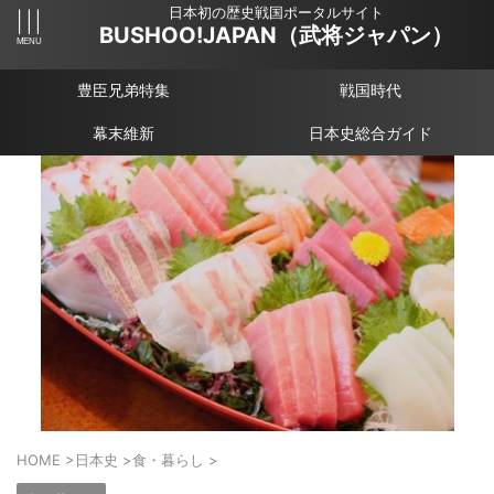
日本初の歴史戦国ポータルサイト
BUSHOO!JAPAN（武将ジャパン）
豊臣兄弟特集
戦国時代
幕末維新
日本史総合ガイド
HOME
>
日本史
>
食・暮らし
>