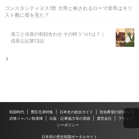
コンスタンティヌス1世 大帝と称されるローマ皇帝はキリ
スト教に母を見た？
道三と信長の初顔合わせ その時うつけは？｜
信長公記第13話
戦国時代
豊臣兄弟特集
日本史の総合ガイド
告知希望の皆様へ
武将ジャパン執筆陣
出版・記事協力等の実績
運営会社
プライバ
シーポリシー
日本初の歴史戦国ポータルサイト