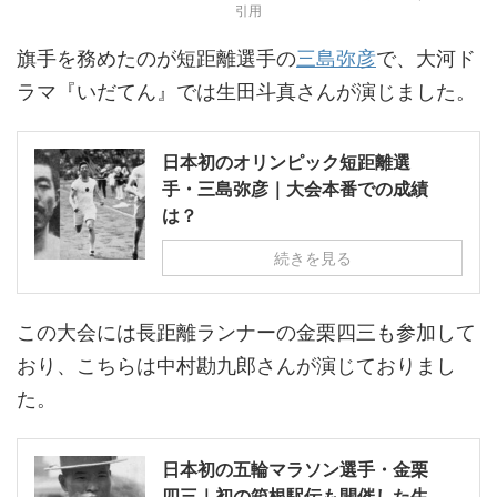
引用
旗手を務めたのが短距離選手の
三島弥彦
で、大河ド
ラマ『いだてん』では生田斗真さんが演じました。
日本初のオリンピック短距離選
手・三島弥彦｜大会本番での成績
は？
続きを見る
この大会には長距離ランナーの金栗四三も参加して
おり、こちらは中村勘九郎さんが演じておりまし
た。
日本初の五輪マラソン選手・金栗
四三｜初の箱根駅伝も開催した生