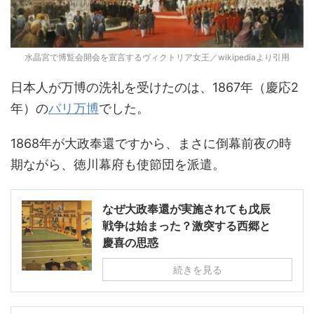
水晶宮で博覧会開会を宣言するヴィクトリア女王／wikipediaより引用
日本人が万博の洗礼を受けたのは、1867年（慶応2
年）の
パリ万博
でした。
1868年が大政奉還ですから、まさに倒幕前夜の時
期ながら、徳川幕府も使節団を派遣。
なぜ大政奉還が実施されても戊辰
戦争は始まった？激突する西郷と
慶喜の思惑
続きを見る