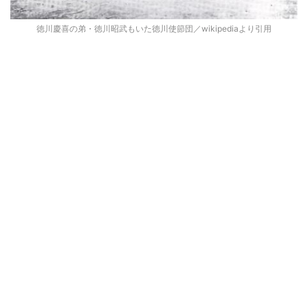
徳川慶喜の弟・徳川昭武もいた徳川使節団／wikipediaより引用