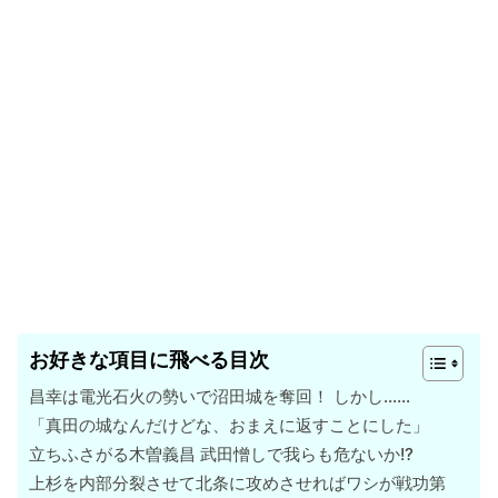
お好きな項目に飛べる目次
昌幸は電光石火の勢いで沼田城を奪回！ しかし……
「真田の城なんだけどな、おまえに返すことにした」
立ちふさがる木曽義昌 武田憎しで我らも危ないか!?
上杉を内部分裂させて北条に攻めさせればワシが戦功第