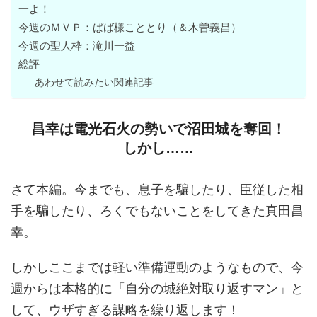
一よ！
今週のＭＶＰ：ばば様こととり（＆木曽義昌）
今週の聖人枠：滝川一益
総評
あわせて読みたい関連記事
昌幸は電光石火の勢いで沼田城を奪回！
しかし……
さて本編。今までも、息子を騙したり、臣従した相
手を騙したり、ろくでもないことをしてきた真田昌
幸。
しかしここまでは軽い準備運動のようなもので、今
週からは本格的に「自分の城絶対取り返すマン」と
して、ウザすぎる謀略を繰り返します！