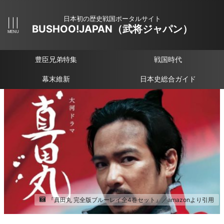
日本初の歴史戦国ポータルサイト
BUSHOO!JAPAN（武将ジャパン）
豊臣兄弟特集
戦国時代
幕末維新
日本史総合ガイド
『真田丸 完全版ブルーレイ全4巻セット』／amazonより引用