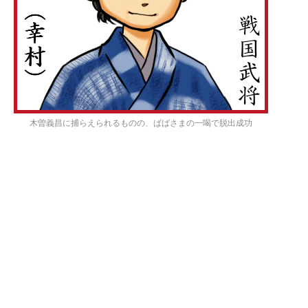
木曽義昌に捕らえられるものの、ばばさまの一喝で脱出成功