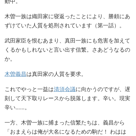
動中。
木曽一族は織田家に寝返ったことにより、勝頼にあ
ずけていた人質を処刑されています（第一話）。
武田家臣を恨むあまり、真田一族にも危害を加えて
くるかもしれないと言い出す信繁。さあどうなるの
か。
木曽義昌
は真田家の人質を要求。
これでやっと一益は
清須会議
に向かうのですが、遅
刻して天下取りレースから脱落します。辛い。現実
辛い……。
一方、木曽一族に捕まった信繁たちは、義昌から
「おまえらは俺が大名になるための駒だ！ わはは