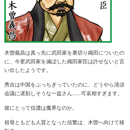
木曽義昌は真っ先に武田家を裏切り織田についたの
に、今更武田家を滅ぼした織田家臣は許せないと言
い出したようです。
秀吉は中国をぶっちぎっていたのに、どうやら清須
会議に遅刻しそうな一益さん……可哀相すぎます。
彼にとって信濃は魔界なのか。
祖母ともども人質となった信繁は、木曽へ向けて移