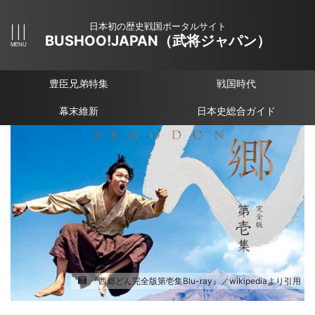
日本初の歴史戦国ポータルサイト
BUSHOO!JAPAN（武将ジャパン）
豊臣兄弟特集
戦国時代
幕末維新
日本史総合ガイド
『西郷どん完全版第壱集Blu-ray』／wikipediaより引用