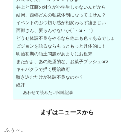
井上と江藤の対立が小学生じゃないんだから
結局、西郷どんの独裁体制になってません？
イベントのぶつ切り感が相変わらず凄まじい
西郷さん、要らんやないか(´・ω・｀)
どうせ体調不良をやるなら他にも色々あるでしょ
ビジョンを語るならもっともっと具体的に！
明治初期の領土問題があまりにお粗末
またかよ、あの絶望的な、お菓子プッシュorz
キャバクラで描く明治政府
咳き込むだけが体調不良なのか？
総評
あわせて読みたい関連記事
まずはニュースから
ふぅ～。