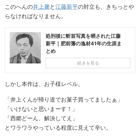
このへんの
井上馨
と
江藤新平
の対立も、きちっとや
らなければなりません。
処刑後に斬首写真を晒された江藤
新平｜肥前藩の逸材41年の生涯ま
とめ
続きを見る
しかし本作は、お子様レベル。
「井上くんが帰り道でお菓子買ってましたぁ」
「いけないと思いまーす！」
「西郷どーん、解決してえ」
とワラワラやっている程度に見えて辛い。