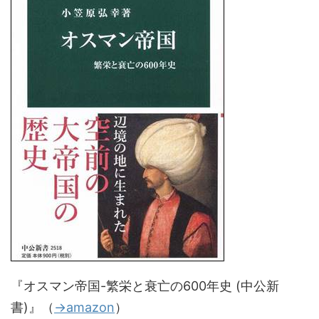
『オスマン帝国-繁栄と衰亡の600年史 (中公新
書)』（
→amazon
）