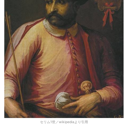
セリム1世／wikipediaより引用