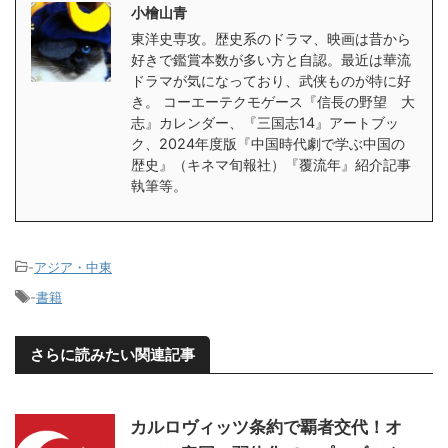
小檜山青
東洋史専攻。歴史系のドラマ、映画は昔から
好きで鑑賞本数が多い方と自認。最近は華流
ドラマが気になっており、武侠ものが特に好
き。 コーエーテクモゲース『信長の野望 大
志』カレンダー、『三国志14』アートブッ
ク、2024年度版『中国時代劇で学ぶ中国の
歴史』（キネマ旬報社）『覆流年』紹介記事
執筆等。
-
アジア・中東
-
書籍
さらに読みたい関連記事
カルロヴィッツ条約で覇者交代！オ