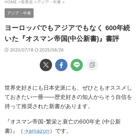
HOME
>
世界史
>
アジア・中東
>
アジア・中東
ヨーロッパでもアジアでもなく 600年続
いた『オスマン帝国(中公新書)』書評
2020/07/18
2025/08/26
世界史好きにも日本史派にも、ぜひともオススメし
ておきたい一冊――歴史好きの知人からそう自信を
持って推奨された新書があります。
『オスマン帝国-繁栄と衰亡の600年史 (中公新
書)』（
→amazon
）です。