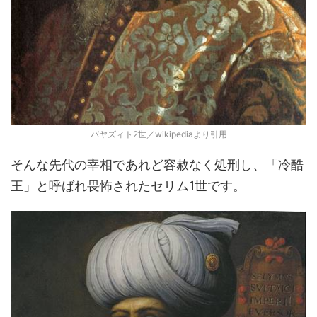
バヤズィト2世／wikipediaより引用
そんな先代の宰相であれど容赦なく処刑し、「冷酷
王」と呼ばれ畏怖されたセリム1世です。