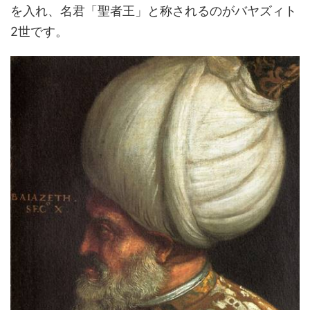
を入れ、名君「聖者王」と称されるのがバヤズィト
2世です。