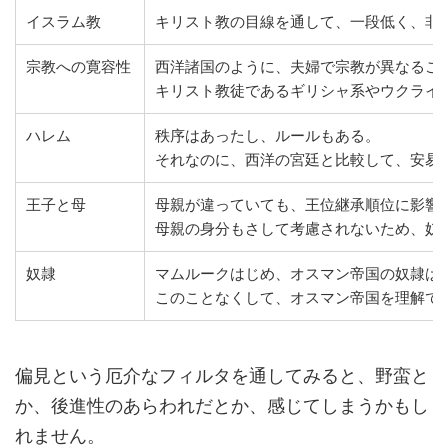
イスラム教
キリスト教の目線を通して、一段低く、非
宗教への寛容性
西洋諸国のように、夫婦で宗教が異なるこ
キリスト教徒であるギリシャ系やウクライ
ハレム
秩序はあったし、ルールもある。
それなのに、西洋の宮廷と比較して、安易
王子と母
母親が違っていても、王位継承順位に影響
母親の身分もさして考慮されないため、奴
奴隷
マムルークはじめ、オスマン帝国の奴隷は
このことなくして、オスマン帝国を理解で
偏見という厄介なフィルタを通してみると、野蛮と
か、後進性のあらわれだとか、感じてしまうかもし
れません。