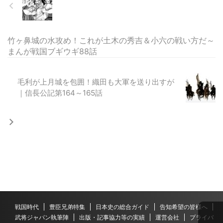
竹ヶ鼻城の水攻め！これが土木の秀吉＆小六の戦い方だ～
まんが戦国ブギウギ88話
毛利が上月城を包囲！織田も大軍を送り出すが
｜信長公記第164～165話
戦国時代
豊臣兄弟特集
日本史の総合ガイド
告知希望の皆様へ
武将ジャパン執筆陣
出版・記事協力等の実績
運営会社
プライバ