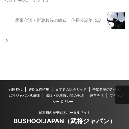
尾張守護・斯波義統の暗殺｜信長公記第15話
戦国時代
豊臣兄弟特集
日本史の総合ガイド
告知希望の皆様へ
武将ジャパン執筆陣
出版・記事協力等の実績
運営会社
プライバ
シーポリシー
日本初の歴史戦国ポータルサイト
BUSHOO!JAPAN（武将ジャパン）