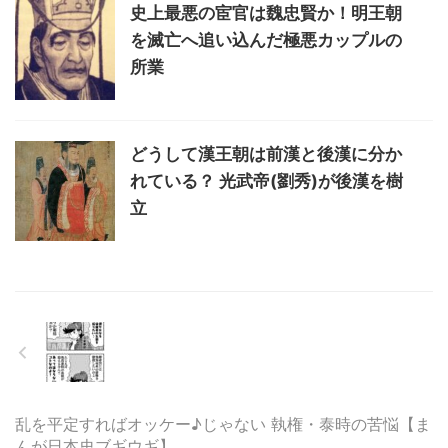
史上最悪の宦官は魏忠賢か！明王朝
を滅亡へ追い込んだ極悪カップルの
所業
どうして漢王朝は前漢と後漢に分か
れている？ 光武帝(劉秀)が後漢を樹
立
乱を平定すればオッケー♪じゃない 執権・泰時の苦悩【ま
んが日本史ブギウギ】