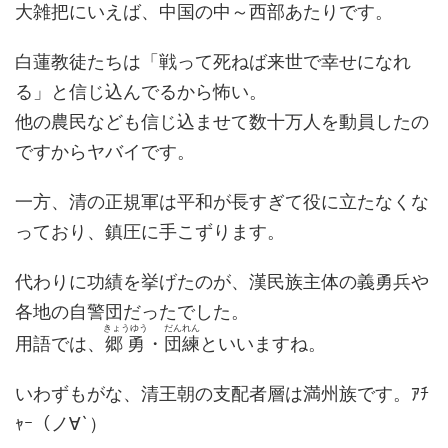
大雑把にいえば、中国の中～西部あたりです。
白蓮教徒たちは「戦って死ねば来世で幸せになれ
る」と信じ込んでるから怖い。
他の農民なども信じ込ませて数十万人を動員したの
ですからヤバイです。
一方、清の正規軍は平和が長すぎて役に立たなくな
っており、鎮圧に手こずります。
代わりに功績を挙げたのが、漢民族主体の義勇兵や
各地の自警団だったでした。
きょうゆう
だんれん
用語では、
郷勇
・
団練
といいますね。
いわずもがな、清王朝の支配者層は満州族です。ｱﾁ
ｬｰ（ノ∀`）