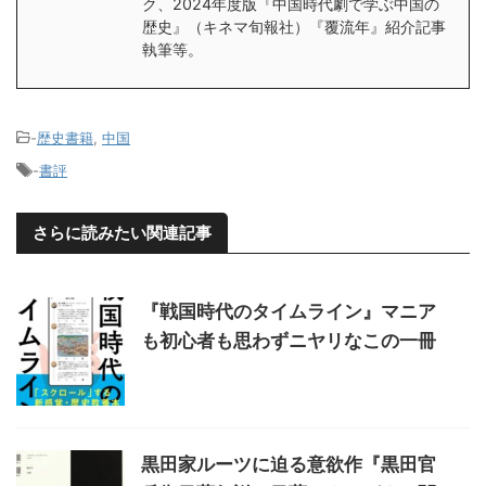
ク、2024年度版『中国時代劇で学ぶ中国の
歴史』（キネマ旬報社）『覆流年』紹介記事
執筆等。
-
歴史書籍
,
中国
-
書評
さらに読みたい関連記事
『戦国時代のタイムライン』マニア
も初心者も思わずニヤリなこの一冊
黒田家ルーツに迫る意欲作『黒田官