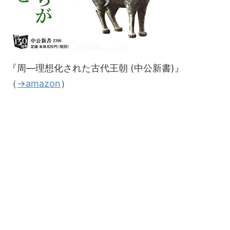
『周―理想化された古代王朝 (中公新書)』
（
→amazon
）