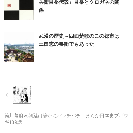
兵衛目薬伝説』目薬とクロガネの関
係
武漢の歴史～四面楚歌のこの都市は
三国志の要衝でもあった
徳川幕府vs朝廷は静かにバッチバチ｜まんが日本史ブギウ
ギ189話