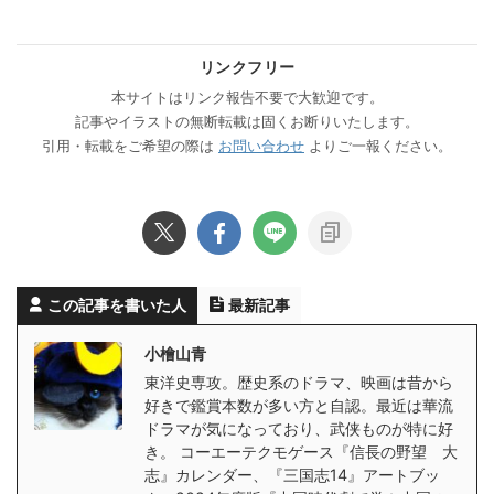
リンクフリー
本サイトはリンク報告不要で大歓迎です。
記事やイラストの無断転載は固くお断りいたします。
引用・転載をご希望の際は
お問い合わせ
よりご一報ください。
この記事を書いた人
最新記事
小檜山青
東洋史専攻。歴史系のドラマ、映画は昔から
好きで鑑賞本数が多い方と自認。最近は華流
ドラマが気になっており、武侠ものが特に好
き。 コーエーテクモゲース『信長の野望 大
志』カレンダー、『三国志14』アートブッ