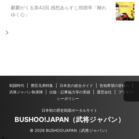
麒麟がくる第42回 感想あらすじ視聴率「離れ
ゆく心」
戦国時代
豊臣兄弟特集
日本史の総合ガイド
告知希望の皆様へ
武将ジャパン執筆陣
出版・記事協力等の実績
運営会社
プライバ
シーポリシー
日本初の歴史戦国ポータルサイト
BUSHOO!JAPAN（武将ジャパン）
© 2026 BUSHOO!JAPAN（武将ジャパン）
×