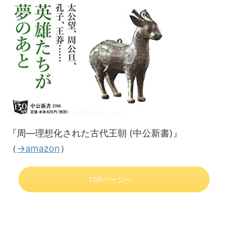
『周―理想化された古代王朝 (中公新書)』
（
→amazon
）
TOPページへ