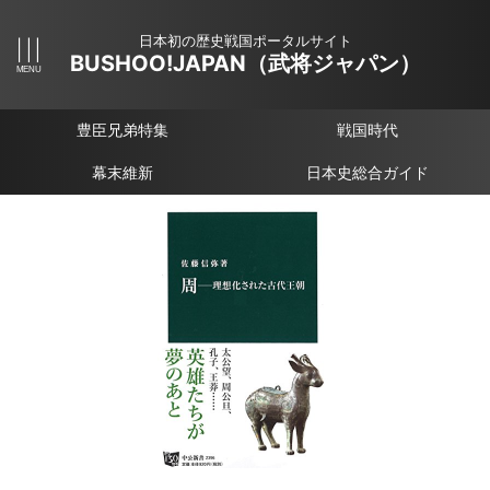
日本初の歴史戦国ポータルサイト
BUSHOO!JAPAN（武将ジャパン）
豊臣兄弟特集
戦国時代
幕末維新
日本史総合ガイド