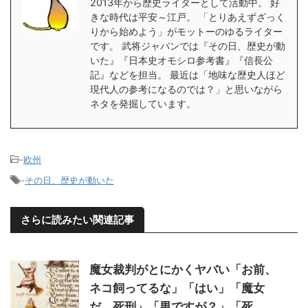
2013年から歴史ライターとして活動中。 好
きな時代は平安～江戸。 「とりあえずざっく
りから始めよう」がモットーのゆるライター
です。 武将ジャパンでは『その日、歴史が動
いた』『日本史オモシロ参考書』『信長公
記』などを担当。 最近は「地味な歴史人ほど
現代人の参考になるのでは？」と思いながら
ネタを発掘しています。
-
欧州
-
その日、歴史が動いた
さらに読みたい関連記事
魔女裁判がとにかくヤバい「お前、
ネコ飼ってるな」「はい」「魔女
だ、死刑」「男ですが？」「死