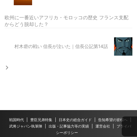
欧州に一番近いアフリカ・モロッコの歴史 フランス支配
からどう脱却した？
村木砦の戦い 信長が泣いた｜信長公記第14話
戦国時代
豊臣兄弟特集
日本史の総合ガイド
告知希望の皆様へ
武将ジャパン執筆陣
出版・記事協力等の実績
運営会社
プライバ
シーポリシー