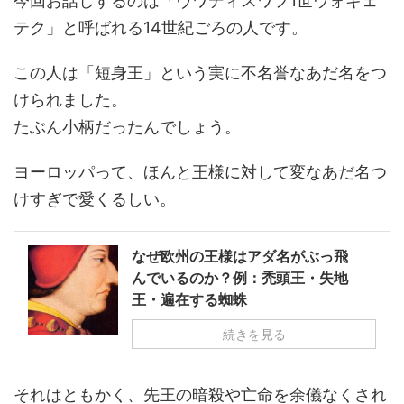
今回お話しするのは「ヴワディスワフ1世ウォキェ
テク」と呼ばれる14世紀ごろの人です。
この人は「短身王」という実に不名誉なあだ名をつ
けられました。
たぶん小柄だったんでしょう。
ヨーロッパって、ほんと王様に対して変なあだ名つ
けすぎで愛くるしい。
なぜ欧州の王様はアダ名がぶっ飛
んでいるのか？例：禿頭王・失地
王・遍在する蜘蛛
続きを見る
それはともかく、先王の暗殺や亡命を余儀なくされ