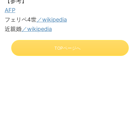
【参考】
AFP
フェリペ4世
／wikipedia
近親婚
／wikipedia
TOPページへ