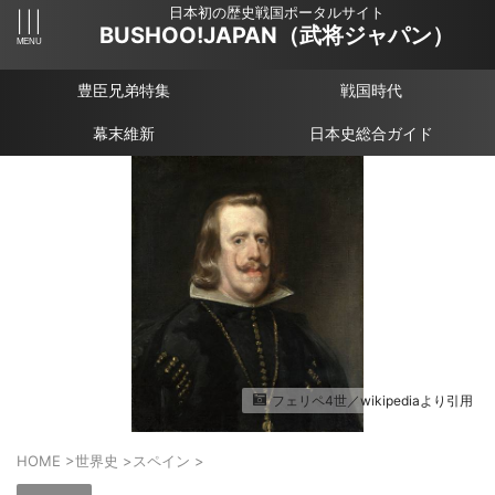
日本初の歴史戦国ポータルサイト
BUSHOO!JAPAN（武将ジャパン）
豊臣兄弟特集
戦国時代
幕末維新
日本史総合ガイド
フェリペ4世／wikipediaより引用
HOME
>
世界史
>
スペイン
>