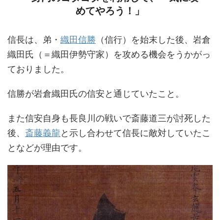
めてやろう！」
信長は、弟・
織田信勝
（信行）を始末した後、岩倉
織田氏（＝織田伊勢守家）を攻める機会をうかがっ
ておりました。
信勝が岩倉織田氏の信安と通じていたこと。
また信安自身も長良川の戦いで斎藤道三が討死した
後、
斎藤義龍
と示し合わせて信長に敵対していたこ
となどが理由です。