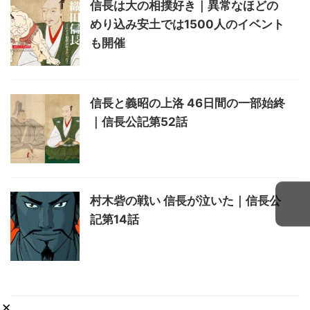
信長は大の相撲好き｜異常なほどの
めり込み安土では1500人のイベント
も開催
信長と義昭の上洛 46日間の一部始終
｜信長公記第52話
村木砦の戦い 信長が泣いた｜信長公
記第14話
×