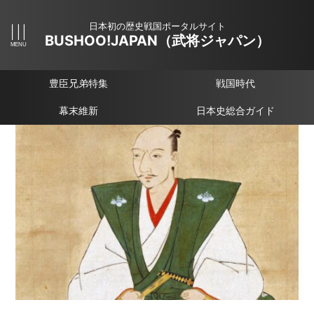
日本初の歴史戦国ポータルサイト
BUSHOO!JAPAN（武将ジャパン）
豊臣兄弟特集
戦国時代
幕末維新
日本史総合ガイド