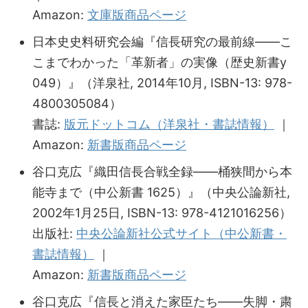
Amazon:
文庫版商品ページ
日本史史料研究会編『信長研究の最前線――こ
こまでわかった「革新者」の実像（歴史新書y
049）』（洋泉社, 2014年10月, ISBN-13: 978-
4800305084）
書誌:
版元ドットコム（洋泉社・書誌情報）
｜
Amazon:
新書版商品ページ
谷口克広『織田信長合戦全録――桶狭間から本
能寺まで（中公新書 1625）』（中央公論新社,
2002年1月25日, ISBN-13: 978-4121016256）
出版社:
中央公論新社公式サイト（中公新書・
書誌情報）
｜
Amazon:
新書版商品ページ
谷口克広『信長と消えた家臣たち――失脚・粛