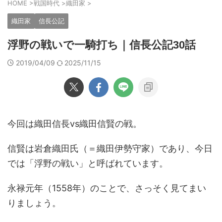
HOME
>
戦国時代
>
織田家
>
織田家
信長公記
浮野の戦いで一騎打ち｜信長公記30話
2019/04/09
2025/11/15
今回は織田信長vs織田信賢の戦。
信賢は岩倉織田氏（＝織田伊勢守家）であり、今日
では「浮野の戦い」と呼ばれています。
永禄元年（1558年）のことで、さっそく見てまい
りましょう。