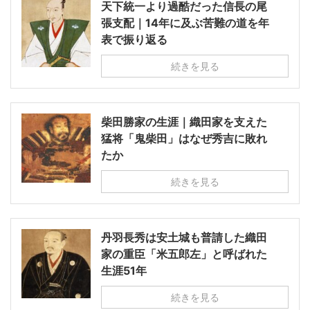
天下統一より過酷だった信長の尾
張支配｜14年に及ぶ苦難の道を年
表で振り返る
続きを見る
柴田勝家の生涯｜織田家を支えた
猛将「鬼柴田」はなぜ秀吉に敗れ
たか
続きを見る
丹羽長秀は安土城も普請した織田
家の重臣「米五郎左」と呼ばれた
生涯51年
続きを見る