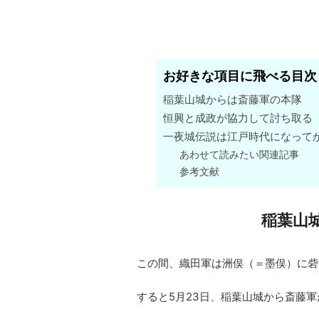
お好きな項目に飛べる目次
稲葉山城からは斎藤軍の本隊
恒興と成政が協力して討ち取る
一夜城伝説は江戸時代になって
あわせて読みたい関連記事
参考文献
稲葉山
この間、織田軍は洲俣（＝墨俣）に砦
すると5月23日、稲葉山城から斎藤