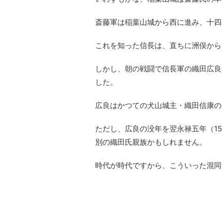
斎藤軍は稲葉山城から西に進み、十四
これを知った信長は、直ちに洲俣から
しかし、朝の戦闘で信長軍の織田広良
した。
広良はかつての犬山城主・織田信康の
ただし、広良の没年を翌永禄五年（1
別の織田氏親族かもしれません。
時代が時代ですから、こういった混同