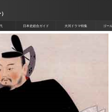
ン）
代
日本史総合ガイド
大河ドラマ特集
ゴー