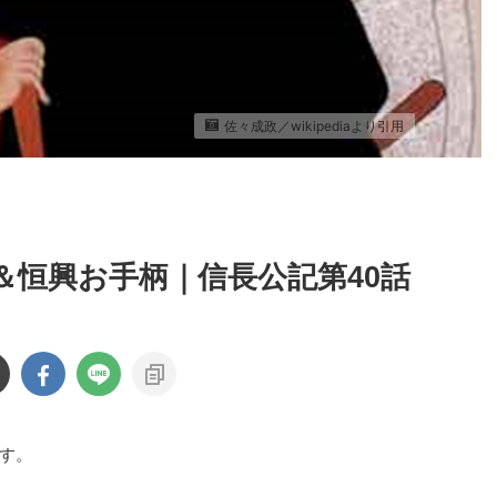
佐々成政／wikipediaより引用
＆恒興お手柄｜信長公記第40話
す。