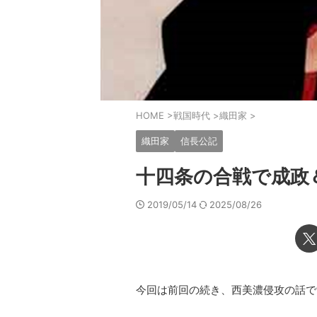
HOME
>
戦国時代
>
織田家
>
織田家
信長公記
十四条の合戦で成政
2019/05/14
2025/08/26
今回は前回の続き、西美濃侵攻の話で