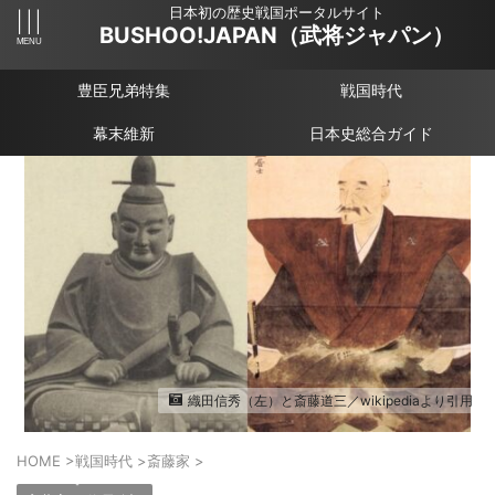
日本初の歴史戦国ポータルサイト
BUSHOO!JAPAN（武将ジャパン）
豊臣兄弟特集
戦国時代
幕末維新
日本史総合ガイド
織田信秀（左）と斎藤道三／wikipediaより引用
HOME
>
戦国時代
>
斎藤家
>