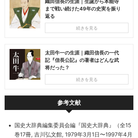
織田信長の生涯｜生誕から本能寺
まで戦い続けた49年の史実を振り
返る
続きを見る
太田牛一の生涯｜織田信長の一代
記『信長公記』の著者はどんな武
将だった？
続きを見る
参考文献
国史大辞典編集委員会編『国史大辞典』（全15
巻17冊, 吉川弘文館, 1979年3月1日〜1997年4月