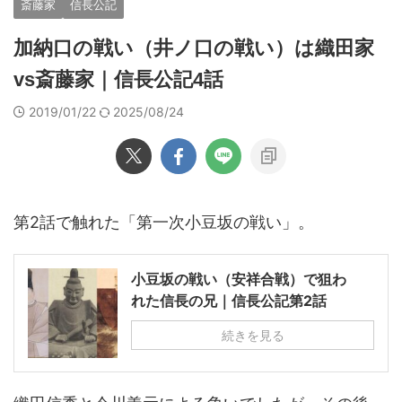
斎藤家
信長公記
加納口の戦い（井ノ口の戦い）は織田家
vs斎藤家｜信長公記4話
2019/01/22
2025/08/24
第2話で触れた「第一次小豆坂の戦い」。
小豆坂の戦い（安祥合戦）で狙わ
れた信長の兄｜信長公記第2話
続きを見る