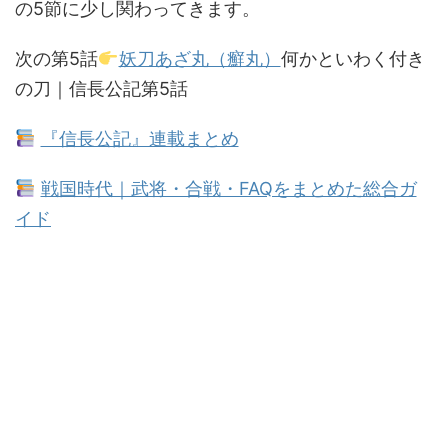
の5節に少し関わってきます。
次の第5話
妖刀あざ丸（癬丸）
何かといわく付き
の刀｜信長公記第5話
『信長公記』連載まとめ
戦国時代｜武将・合戦・FAQをまとめた総合ガ
イド