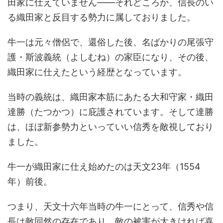
田家に仕えていません――それどころか、信長のい
る織田家と反目する勢力に属しておりました。
牛一は元々僧侶で、還俗した後、名ばかりの尾張守
護・斯波義統（よしむね）の家臣になり、その後、
織田家に仕えたという経歴となっています。
当時の義統は、織田家本筋にあたる大和守家・織田
達勝（たつかつ）に庇護されています。そして達勝
は、ほぼ新参勢力といっていい信秀を敵視しており
ました。
牛一が織田家に仕え始めたのは天文23年（1554
年）前後。
つまり、天文十六年当時の牛一にとって、信秀や信
長は敵同然の存在であり、敵の被害が大きければ喜