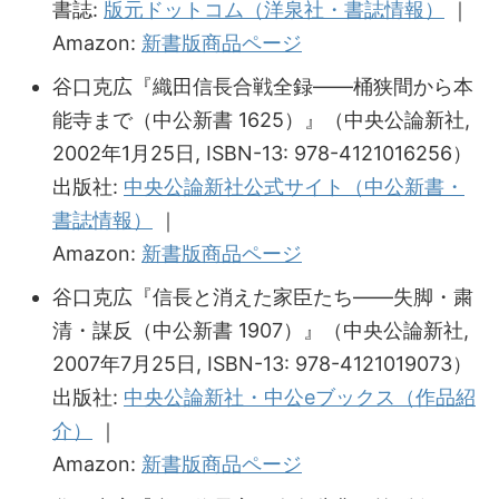
書誌:
版元ドットコム（洋泉社・書誌情報）
｜
Amazon:
新書版商品ページ
谷口克広『織田信長合戦全録――桶狭間から本
能寺まで（中公新書 1625）』（中央公論新社,
2002年1月25日, ISBN-13: 978-4121016256）
出版社:
中央公論新社公式サイト（中公新書・
書誌情報）
｜
Amazon:
新書版商品ページ
谷口克広『信長と消えた家臣たち――失脚・粛
清・謀反（中公新書 1907）』（中央公論新社,
2007年7月25日, ISBN-13: 978-4121019073）
出版社:
中央公論新社・中公eブックス（作品紹
介）
｜
Amazon:
新書版商品ページ