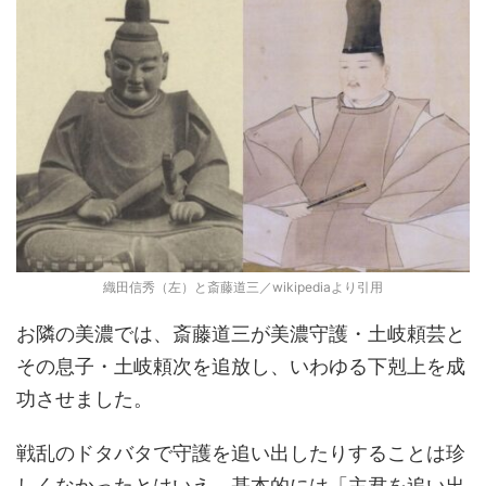
織田信秀（左）と斎藤道三／wikipediaより引用
お隣の美濃では、斎藤道三が美濃守護・土岐頼芸と
その息子・土岐頼次を追放し、いわゆる下剋上を成
功させました。
戦乱のドタバタで守護を追い出したりすることは珍
しくなかったとはいえ、基本的には「主君を追い出