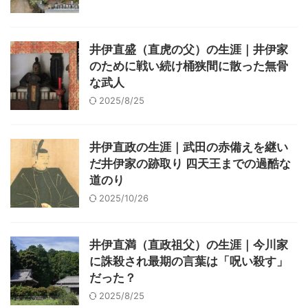
井伊直盛（直虎の父）の生涯｜井伊家
のために戦い続け桶狭間に散った無骨
な武人
2025/8/25
井伊直政の生涯｜武田の赤備えを継い
だ井伊家の跡取り 四天王までの過酷な
道のり
2025/10/26
井伊直満（直政祖父）の生涯｜今川家
に誅殺され最期の言葉は「呪い殺す」
だった？
2025/8/25