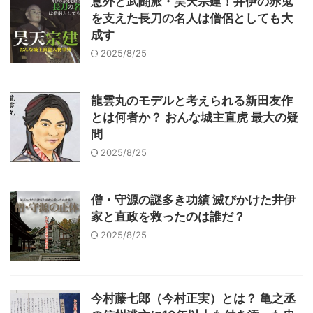
意外と武闘派・昊天宗建！井伊の赤鬼
を支えた長刀の名人は僧侶としても大
成す
2025/8/25
龍雲丸のモデルと考えられる新田友作
とは何者か？ おんな城主直虎 最大の疑
問
2025/8/25
僧・守源の謎多き功績 滅びかけた井伊
家と直政を救ったのは誰だ？
2025/8/25
今村藤七郎（今村正実）とは？ 亀之丞