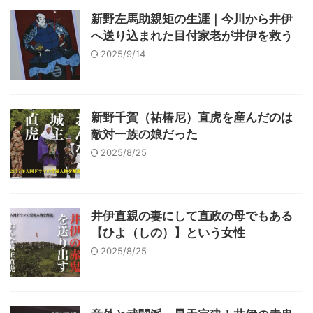
新野左馬助親矩の生涯｜今川から井伊
へ送り込まれた目付家老が井伊を救う
2025/9/14
新野千賀（祐椿尼）直虎を産んだのは
敵対一族の娘だった
2025/8/25
井伊直親の妻にして直政の母でもある
【ひよ（しの）】という女性
2025/8/25