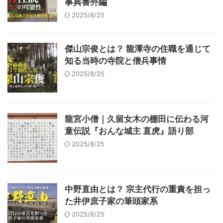
事典番外編
2025/8/25
傑山宗俊とは？ 龍潭寺の住職を通じて
知る当時の寺院と僧兵事情
2025/8/25
龍宮小僧｜久留女木の棚田に伝わる河
童伝説『おんな城主 直虎』語り部
2025/8/25
中野直由とは？ 宗主代行の重責を担っ
た井伊庶子家の筆頭家系
2025/8/25