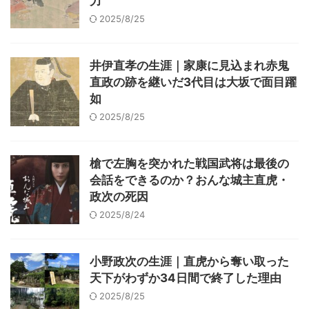
力
2025/8/25
井伊直孝の生涯｜家康に見込まれ赤鬼
直政の跡を継いだ3代目は大坂で面目躍
如
2025/8/25
槍で左胸を突かれた戦国武将は最後の
会話をできるのか？おんな城主直虎・
政次の死因
2025/8/24
小野政次の生涯｜直虎から奪い取った
天下がわずか34日間で終了した理由
2025/8/25