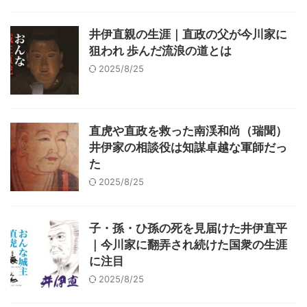
井伊直親の生涯｜直政の父が今川家に
狙われ 歩んだ流浪の道とは
2025/8/25
直虎や直政を救った南渓和尚（瑞聞）
井伊家の相談役は知謀卓越な軍師だっ
た
2025/8/25
子・孫・ひ孫の死を見届けた井伊直平
｜今川家に翻弄され続けた国衆の生涯
に注目
2025/8/25