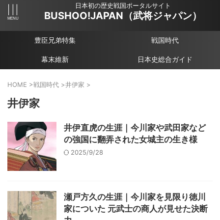
日本初の歴史戦国ポータルサイト
BUSHOO!JAPAN（武将ジャパン）
豊臣兄弟特集
戦国時代
幕末維新
日本史総合ガイド
HOME
>
戦国時代
>
井伊家
>
井伊家
井伊直虎の生涯｜今川家や武田家など
の強国に翻弄された女城主の生き様
2025/9/28
瀬戸方久の生涯｜今川家を見限り徳川
家についた 元武士の商人が見せた決断