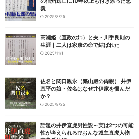
の信州逃亡に10年以上も付き添った忠
義
2025/8/25
高瀬姫（直政の姉）と夫・川手良則の
生涯｜二人は家康の命で結ばれた
2025/11/1
佐名と関口親永（築山殿の両親） 井伊
直平の娘・佐名はなぜ井伊家を恨んだ
か？
2025/8/25
話題の井伊直虎男性説～実は2つの可能
性が考えられる!?おんな城主直虎人物