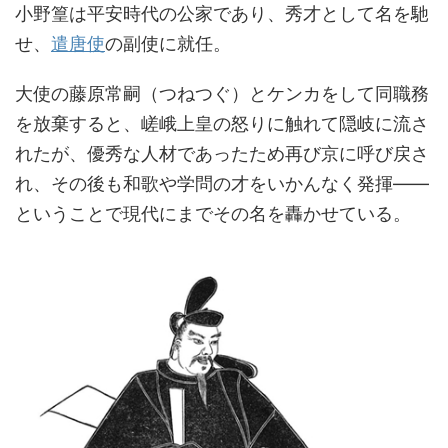
小野篁は平安時代の公家であり、秀才として名を馳
せ、
遣唐使
の副使に就任。
大使の藤原常嗣（つねつぐ）とケンカをして同職務
を放棄すると、嵯峨上皇の怒りに触れて隠岐に流さ
れたが、優秀な人材であったため再び京に呼び戻さ
れ、その後も和歌や学問の才をいかんなく発揮――
ということで現代にまでその名を轟かせている。