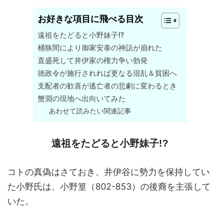
お好きな項目に飛べる目次
遠祖をたどると小野妹子!?
桶狭間により御家安泰の神話が崩れた
直盛死して井伊家の権力争い勃発
徳政令が施行されれば更なる混乱＆貧困へ
支配者の歓喜が逃亡者の悲劇に変わるとき
蟹淵の現地へ出向いてみた
あわせて読みたい関連記事
遠祖をたどると小野妹子!?
コトの真偽はさておき、井伊谷に勢力を保持してい
た小野氏は、小野篁（802-853）の後裔を主張して
いた。