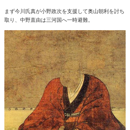
まず今川氏真が小野政次を支援して奥山朝利を討ち
取り、中野直由は三河国へ一時避難。