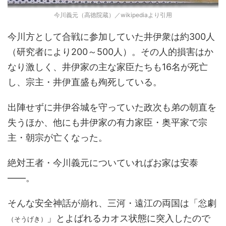
今川義元（高徳院蔵）／wikipediaより引用
今川方として合戦に参加していた井伊衆は約300人
（研究者により200～500人）。その人的損害はか
なり激しく、井伊家の主な家臣たちも16名が死亡
し、宗主・井伊直盛も殉死している。
出陣せずに井伊谷城を守っていた政次も弟の朝直を
失うほか、他にも井伊家の有力家臣・奥平家で宗
主・朝宗が亡くなった。
絶対王者・今川義元についていればお家は安泰
――。
そんな安全神話が崩れ、三河・遠江の両国は「忩劇
」とよばれるカオス状態に突入したので
（そうげき）