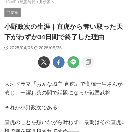
HOME
>
戦国時代
>
井伊家
>
井伊家
小野政次の生涯｜直虎から奪い取った天
下がわずか34日間で終了した理由
2025/04/06
2025/08/25
大河ドラマ『おんな城主 直虎』で高橋一生さんが
演じ、一躍お茶の間で話題になった戦国武将。
それが小野政次である。
直虎のことを想いながら叶わず、最期はその直虎に
槍で胸を突き殺されて死ぬ――。