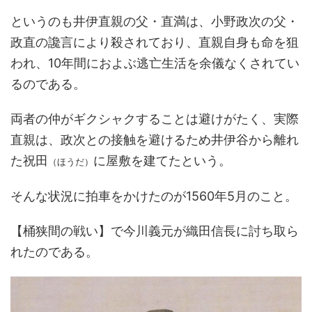
というのも井伊直親の父・直満は、小野政次の父・
政直の讒言により殺されており、直親自身も命を狙
われ、10年間におよぶ逃亡生活を余儀なくされてい
るのである。
両者の仲がギクシャクすることは避けがたく、実際
直親は、政次との接触を避けるため井伊谷から離れ
た祝田
に屋敷を建てたという。
（ほうだ）
そんな状況に拍車をかけたのが1560年5月のこと。
【桶狭間の戦い】で今川義元が織田信長に討ち取ら
れたのである。