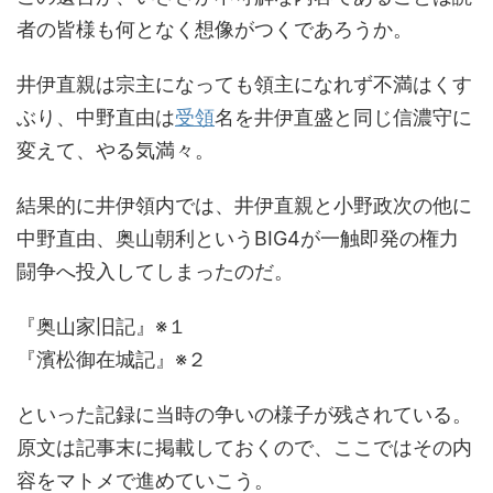
者の皆様も何となく想像がつくであろうか。
井伊直親は宗主になっても領主になれず不満はくす
ぶり、中野直由は
受領
名を井伊直盛と同じ信濃守に
変えて、やる気満々。
結果的に井伊領内では、井伊直親と小野政次の他に
中野直由、奥山朝利というBIG4が一触即発の権力
闘争へ投入してしまったのだ。
『奥山家旧記』※１
『濱松御在城記』※２
といった記録に当時の争いの様子が残されている。
原文は記事末に掲載しておくので、ここではその内
容をマトメで進めていこう。