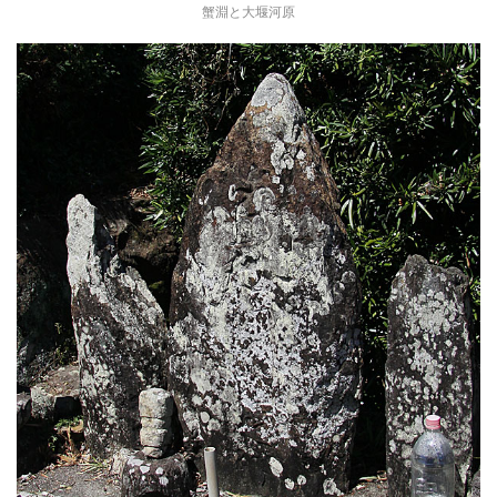
蟹淵と大堰河原