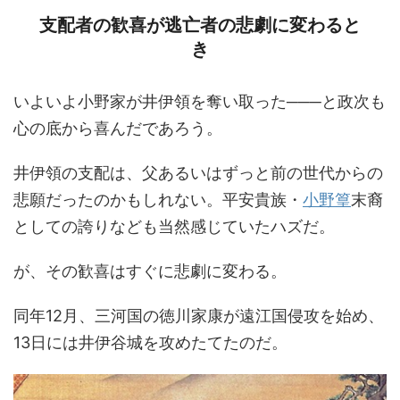
支配者の歓喜が逃亡者の悲劇に変わると
き
いよいよ小野家が井伊領を奪い取った───と政次も
心の底から喜んだであろう。
井伊領の支配は、父あるいはずっと前の世代からの
悲願だったのかもしれない。平安貴族・
小野篁
末裔
としての誇りなども当然感じていたハズだ。
が、その歓喜はすぐに悲劇に変わる。
同年12月、三河国の徳川家康が遠江国侵攻を始め、
13日には井伊谷城を攻めたてたのだ。