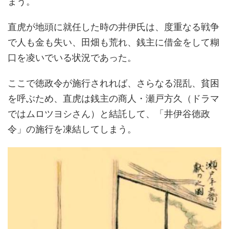
まう。
直虎が地頭に就任した時の井伊氏は、度重なる戦争
で人も金も失い、田畑も荒れ、銭主に借金をして糊
口を凌いでいる状況であった。
ここで徳政令が施行されれば、さらなる混乱、貧困
を呼ぶため、直虎は銭主の商人・瀬戸方久（ドラマ
ではムロツヨシさん）と結託して、「井伊谷徳政
令」の施行を凍結してしまう。