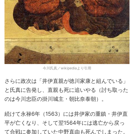
今川氏真／wikipediaより引用
さらに政次は「井伊直親が徳川家康と組んでいる」
と氏真に告発し、直親も死に追いやる（討ち取った
のは今川忠臣の掛川城主・朝比奈泰朝）。
続けて永禄6年（1563）には井伊家の重鎮・井伊直
平が亡くなり、そして翌1564年には逃亡から戻っ
て合戦に参加していた中野直由も死んでしまった。