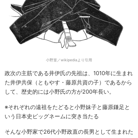
小野篁／wikipediaより引用
政次の主筋である井伊氏の先祖は、1010年に生まれ
た井伊共保（ともやす・藤原共資の子）であるから
して、歴史的には小野氏の方が200年長い。
※それぞれの遠祖をたどると小野妹子と藤原鎌足と
いう日本史ビッグネームに突き当たる
そんな小野家で26代小野政直の長男として生まれた