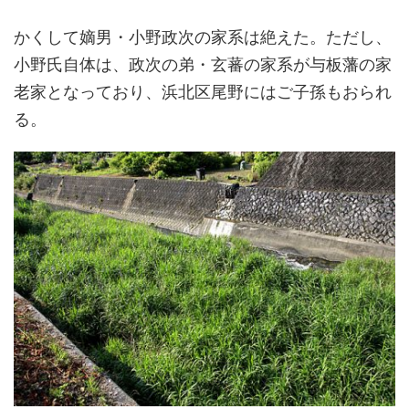
かくして嫡男・小野政次の家系は絶えた。ただし、
小野氏自体は、政次の弟・玄蕃の家系が与板藩の家
老家となっており、浜北区尾野にはご子孫もおられ
る。