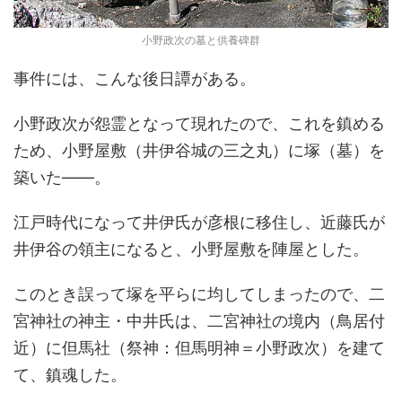
小野政次の墓と供養碑群
事件には、こんな後日譚がある。
小野政次が怨霊となって現れたので、これを鎮める
ため、小野屋敷（井伊谷城の三之丸）に塚（墓）を
築いた――。
江戸時代になって井伊氏が彦根に移住し、近藤氏が
井伊谷の領主になると、小野屋敷を陣屋とした。
このとき誤って塚を平らに均してしまったので、二
宮神社の神主・中井氏は、二宮神社の境内（鳥居付
近）に但馬社（祭神：但馬明神＝小野政次）を建て
て、鎮魂した。