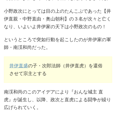
小野政次にとっては目の上のたんこぶであった【井
伊直親・中野直由・奥山朝利】の３名が次々と亡く
なり、いよいよ井伊家の天下は小野政次のもの！
というところで突如行動を起こしたのが井伊家の軍
師・南渓和尚だった。
井伊直盛
の子・次郎法師（井伊直虎）を還俗
させて宗主とする
南渓和尚のこのアイデアにより『おんな城主 直
虎』が誕生し、以降、政次と直虎による闘争が繰り
広げられていく。