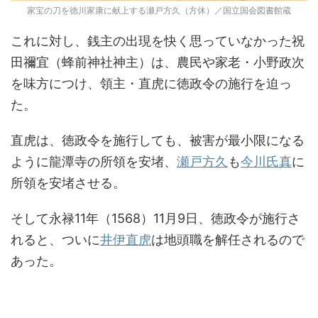
家宝の刀を徳川家康に献上する瀬戸方久（方休）／国立国会図書館蔵
これに対し、銭主の出現を快く思っていなかった祝
田禰宜（蜂前神社神主）は、農民や家老・小野政次
を味方につけ、領主・直虎に徳政令の施行を迫っ
た。
直虎は、徳政令を施行しても、被害が最小限になる
ように龍潭寺の所領を安堵、
瀬戸方久
も
今川氏真
に
所領を安堵させる。
そして永禄11年（1568）11月9日、徳政令が施行さ
れると、ついに
井伊直虎
は地頭職を解任されるので
あった。