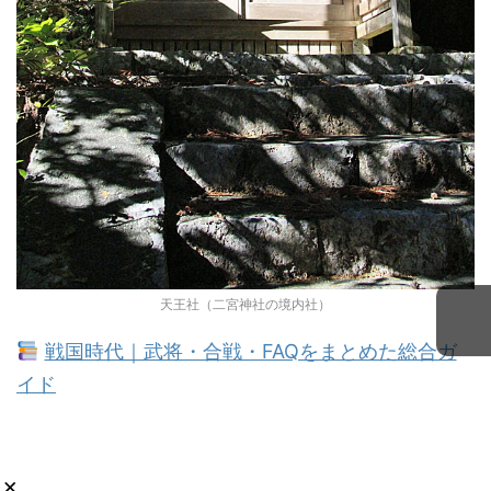
天王社（二宮神社の境内社）
戦国時代｜武将・合戦・FAQをまとめた総合ガ
イド
×