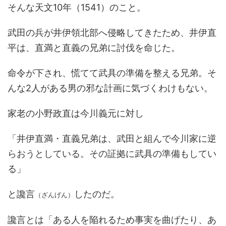
そんな天文10年（1541）のこと。
武田の兵が井伊領北部へ侵略してきたため、井伊直
平は、直満と直義の兄弟に討伐を命じた。
命令が下され、慌てて武具の準備を整える兄弟。そ
んな2人がある男の邪な計画に気づくわけもない。
家老の小野政直は今川義元に対し
「井伊直満・直義兄弟は、武田と組んで今川家に逆
らおうとしている。その証拠に武具の準備もしてい
る」
と讒言
したのだ。
（ざんげん）
讒言とは「ある人を陥れるため事実を曲げたり、あ