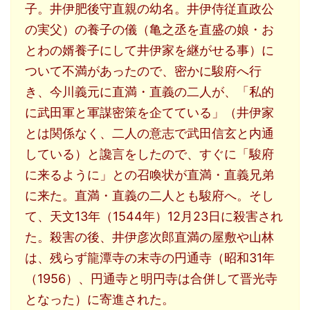
子。井伊肥後守直親の幼名。井伊侍従直政公
の実父）の養子の儀（亀之丞を直盛の娘・お
とわの婿養子にして井伊家を継がせる事）に
ついて不満があったので、密かに駿府へ行
き、今川義元に直満・直義の二人が、「私的
に武田軍と軍謀密策を企てている」（井伊家
とは関係なく、二人の意志で武田信玄と内通
している）と讒言をしたので、すぐに「駿府
に来るように」との召喚状が直満・直義兄弟
に来た。直満・直義の二人とも駿府へ。そし
て、天文13年（1544年）12月23日に殺害され
た。殺害の後、井伊彦次郎直満の屋敷や山林
は、残らず龍潭寺の末寺の円通寺（昭和31年
（1956）、円通寺と明円寺は合併して晋光寺
となった）に寄進された。