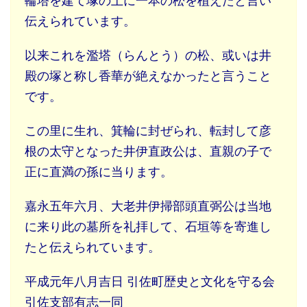
輪塔を建て塚の上に一本の松を植えたと言い
伝えられています。
以来これを濫塔（らんとう）の松、或いは井
殿の塚と称し香華が絶えなかったと言うこと
です。
この里に生れ、箕輪に封ぜられ、転封して彦
根の太守となった井伊直政公は、直親の子で
正に直満の孫に当ります。
嘉永五年六月、大老井伊掃部頭直弼公は当地
に来り此の墓所を礼拝して、石垣等を寄進し
たと伝えられています。
平成元年八月吉日 引佐町歴史と文化を守る会
引佐支部有志一同