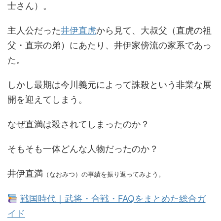
士さん）。
主人公だった
井伊直虎
から見て、大叔父（直虎の祖
父・直宗の弟）にあたり、井伊家傍流の家系であっ
た。
しかし最期は今川義元によって誅殺という非業な展
開を迎えてしまう。
なぜ直満は殺されてしまったのか？
そもそも一体どんな人物だったのか？
井伊直満
（なおみつ）の事績を振り返ってみよう。
戦国時代｜武将・合戦・FAQをまとめた総合ガ
イド