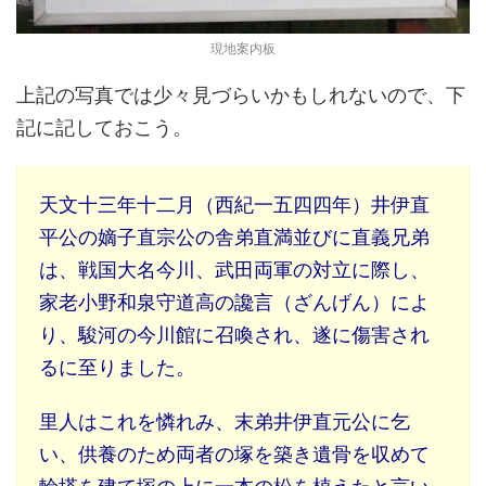
現地案内板
上記の写真では少々見づらいかもしれないので、下
記に記しておこう。
天文十三年十二月（西紀一五四四年）井伊直
平公の嫡子直宗公の舎弟直満並びに直義兄弟
は、戦国大名今川、武田両軍の対立に際し、
家老小野和泉守道高の讒言（ざんげん）によ
り、駿河の今川館に召喚され、遂に傷害され
るに至りました。
里人はこれを憐れみ、末弟井伊直元公に乞
い、供養のため両者の塚を築き遺骨を収めて