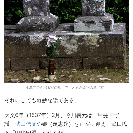
龍潭寺の直宗＆室の墓（左）と直満＆室の墓（右）
それにしても奇妙な話である。
天文6年（1537年）2月、今川義元は、甲斐国守
護・
武田信虎
の娘（定恵院）を正室に迎え、武田氏
と「甲駿同盟」を結んだ。