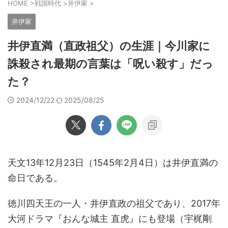
HOME
>
戦国時代
>
井伊家
>
井伊家
井伊直満（直政祖父）の生涯｜今川家に
誅殺され最期の言葉は「呪い殺す」だっ
た？
2024/12/22
2025/08/25
天文13年12月23日（1545年2月4日）は井伊直満の
命日である。
徳川四天王の一人・井伊直政の祖父であり、2017年
大河ドラマ『おんな城主 直虎』にも登場（宇梶剛