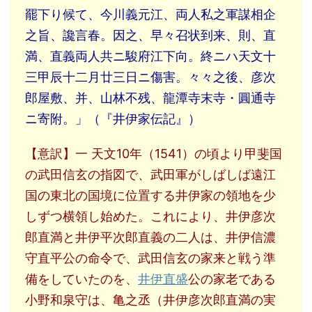
罷下り候て、今川義元江、両人私之軍謀相企
之旨、讒言春。因之、早々召状到来、則、直
満、直義両人共ニ駿府江下向。終ニハ天文十
三甲辰十二月廿三日ニ傷害。々々之後、彦次
郎屋敷、并、山林不残、龍潭寺末寺・圓通寺
ニ寄附。」（『井伊家伝記』）
【意訳】一 天文10年（1541）の頃より甲斐国
の武田信玄の指図で、武田軍がしばしば遠江
国の東北の国境に位置する井伊家の領地を少
しずつ横領し始めた。これにより、井伊彦次
郎直満と井伊平次郎直義の二人は、井伊信濃
守直平公の命令で、武田信玄の家来と戦う準
備をしていたのを、
井伊直盛
公の家老である
小野和泉守は、亀之丞（井伊彦次郎直満の実