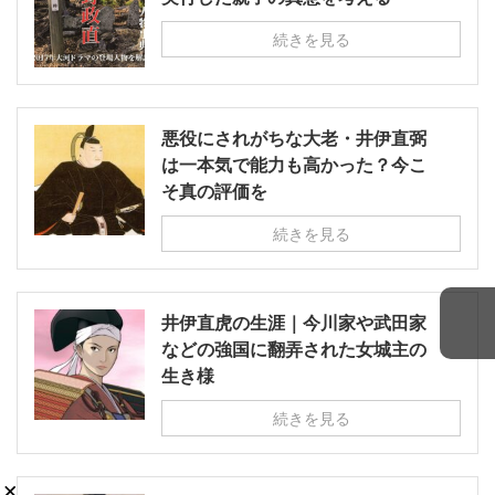
続きを見る
悪役にされがちな大老・井伊直弼
は一本気で能力も高かった？今こ
そ真の評価を
続きを見る
井伊直虎の生涯｜今川家や武田家
などの強国に翻弄された女城主の
生き様
続きを見る
×