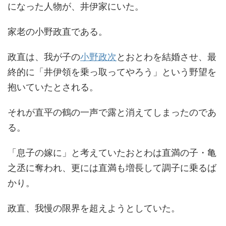
になった人物が、井伊家にいた。
家老の小野政直である。
政直は、我が子の
小野政次
とおとわを結婚させ、最
終的に「井伊領を乗
っ取ってやろう」という野望を
抱いていたとされる。
それが直平の鶴の一声で露と消えてしまったのであ
る。
「息子の嫁に」と考えていたおとわは直満の子・亀
之丞に奪われ、更には直満も増長して調子に乗るば
かり。
政直、我慢の限界を超えようとしていた。