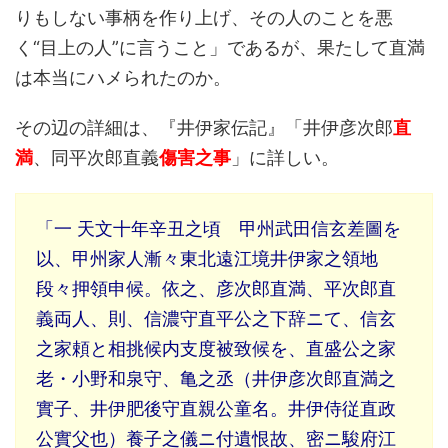
りもしない事柄を作り上げ、その人のことを悪
く“目上の人”に言うこと」であるが、果たして直満
は本当にハメられたのか。
その辺の詳細は、『井伊家伝記』「井伊彦次郎
直
満
、同平次郎直義
傷害之事
」に詳しい。
「一 天文十年辛丑之頃ゟ甲州武田信玄差圖を
以、甲州家人漸々東北遠江境井伊家之領地
段々押領申候。依之、彦次郎直満、平次郎直
義両人、則、信濃守直平公之下辞ニて、信玄
之家頼と相挑候内支度被致候を、直盛公之家
老・小野和泉守、亀之丞（井伊彦次郎直満之
實子、井伊肥後守直親公童名。井伊侍従直政
公實父也）養子之儀ニ付遺恨故、密ニ駿府江