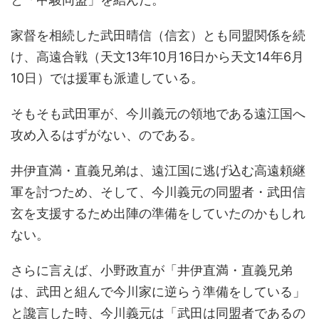
家督を相続した武田晴信（信玄）とも同盟関係を続
け、高遠合戦（天文13年10月16日から天文14年6月
10日）では援軍も派遣している。
そもそも武田軍が、今川義元の領地である遠江国へ
攻め入るはずがない、のである。
井伊直満・直義兄弟は、遠江国に逃げ込む高遠頼継
軍を討つため、そして、今川義元の同盟者・武田信
玄を支援するため出陣の準備をしていたのかもしれ
ない。
さらに言えば、小野政直が「井伊直満・直義兄弟
は、武田と組んで今川家に逆らう準備をしている」
と讒言した時、今川義元は「武田は同盟者であるの