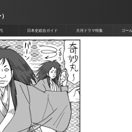
ン）
代
日本史総合ガイド
大河ドラマ特集
ゴー