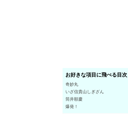
お好きな項目に飛べる目次
奇妙丸
いざ信貴山しぎざん
筒井順慶
爆発！