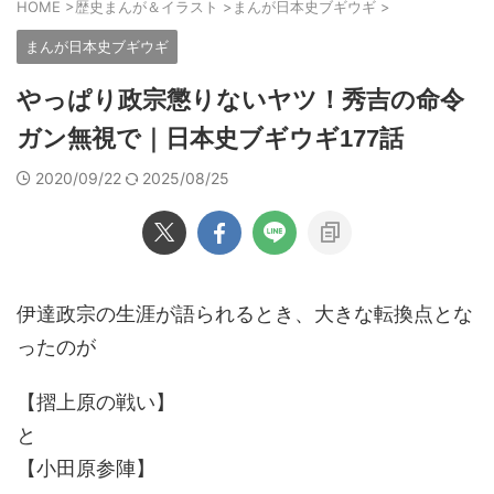
HOME
>
歴史まんが＆イラスト
>
まんが日本史ブギウギ
>
まんが日本史ブギウギ
やっぱり政宗懲りないヤツ！秀吉の命令
ガン無視で｜日本史ブギウギ177話
2020/09/22
2025/08/25
伊達政宗の生涯が語られるとき、大きな転換点とな
ったのが
【摺上原の戦い】
と
【小田原参陣】