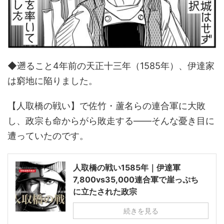
◆遡ること4年前の天正十三年（1585年）、伊達家
は窮地に陥りました。
【人取橋の戦い】で佐竹・蘆名らの連合軍に大敗
し、政宗も命からがら敗走する――そんな憂き目に
遭っていたのです。
人取橋の戦い1585年｜伊達軍
7,800vs35,000連合軍で崖っぷち
に立たされた政宗
続きを見る