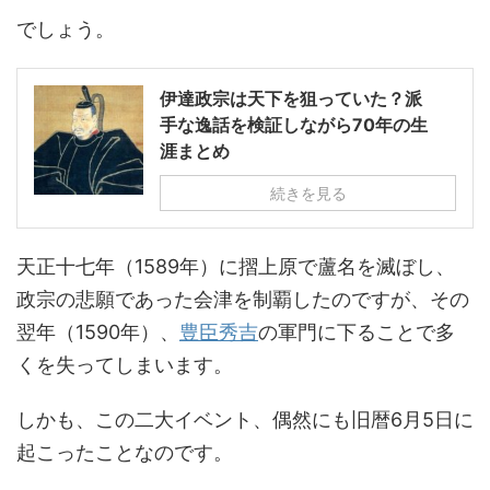
でしょう。
伊達政宗は天下を狙っていた？派
手な逸話を検証しながら70年の生
涯まとめ
続きを見る
天正十七年（1589年）に摺上原で蘆名を滅ぼし、
政宗の悲願であった会津を制覇したのですが、その
翌年（1590年）、
豊臣秀吉
の軍門に下ることで多
くを失ってしまいます。
しかも、この二大イベント、偶然にも旧暦6月5日に
起こったことなのです。