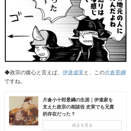
◆政宗の腹心と言えば、
伊達成実
と、この
片倉景綱
ですね。
片倉小十郎景綱の生涯｜伊達家を
支えた政宗の相談役 史実でも兄貴
的存在だった？
続きを見る