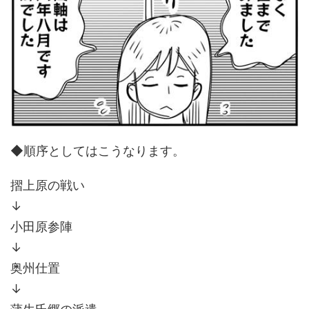
◆順序としてはこうなります。
摺上原の戦い
↓
小田原参陣
↓
奥州仕置
↓