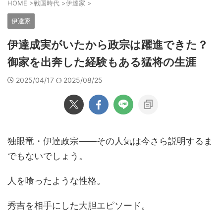
HOME
>
戦国時代
>
伊達家
>
伊達家
伊達成実がいたから政宗は躍進できた？
御家を出奔した経験もある猛将の生涯
2025/04/17
2025/08/25
独眼竜・伊達政宗――その人気は今さら説明するま
でもないでしょう。
人を喰ったような性格。
秀吉を相手にした大胆エピソード。