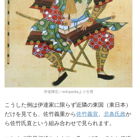
伊達輝宗／wikipediaより引用
こうした例は伊達家に限らず近隣の東国（東日本）
だけを見ても、佐竹義重から
佐竹義宣
、
北条氏政
か
ら佐竹氏直という組み合わせで見られます。