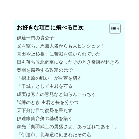
お好きな項目に飛べる目次
伊達一門の貴公子
父を撃ち、周囲大名からも大ヒンシュク！
真田や上杉相手に苦戦を強いられていた
日も落ち敗北必至になったそのとき奇跡が起きる
奥羽を席巻する政宗の元で
「摺上原の戦い」が火蓋を切る
「干城」として主君を守る
成実は秀吉の意見など知らんこっちゃ
試練のとき 主君と袂を分かつ
天下分け目で復帰を果たす
伊達家仙台藩の基礎を築く
家光「奥羽武士の勇猛さよ、あっぱれである！」
「伊達市」北海道に刻まれたその名