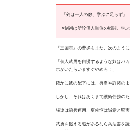
「剣は一人の敵、学ぶに足らず」
※剣術は所詮個人単位の戦闘、学
『三国志』の曹操もまた、次のように
「個人武勇を自慢するような奴はバカ
ホがいたらいますぐやめろ！」
確かに彼の配下には、典韋や許褚のよ
しかし、それはあくまで護衛任務のた
張遼は騎兵運用、夏侯惇は誠意と堅実
武勇を鍛える暇があるなら兵法書を読