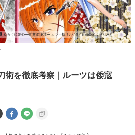
るろうに剣心―剣客浪漫譚― カラー版 18・19／amazonより引用
>
刀術を徹底考察｜ルーツは倭寇