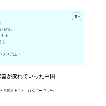
国
は別の話
かれる
見る
エンタメ交流へ
武器が廃れていった中国
を自慢すること」はタブーでした。