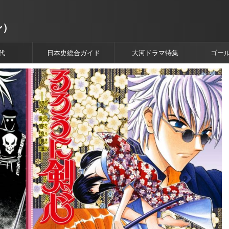
ン）
代
日本史総合ガイド
大河ドラマ特集
ゴー